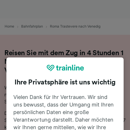
Home
Bahnfahrplan
Roma Trastevere nach Venedig
Reisen Sie mit dem Zug in 4 Stunden 1
Minute von Roma Trastevere nach
Venedig
Ihre Privatsphäre ist uns wichtig
Wenn Sie mehr über die Reise von Roma Trastevere
nach Venedig mit dem Zug erfahren möchten, suchen
Vielen Dank für Ihr Vertrauen. Wir sind
Sie nicht länger!
uns bewusst, dass der Umgang mit Ihren
persönlichen Daten eine große
Die schnellste Reisezeit auf dieser Strecke beträgt 4
Verantwortung darstellt. Daher möchten
Stunden 1 Minute, wobei etwa 26 Züge am Tag die 397
km zwischen den beiden Bahnhöfen zurücklegen. Mit
wir Ihnen gerne mitteilen, wie wir Ihre