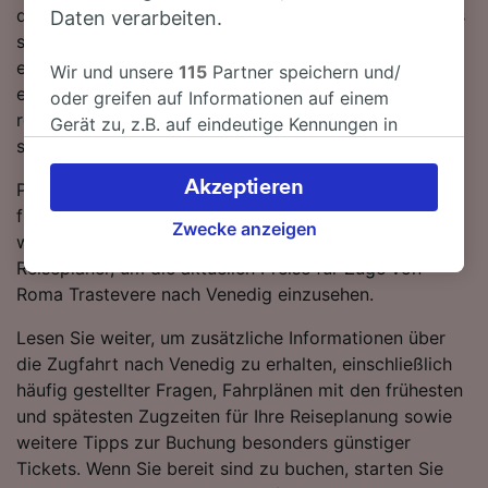
den verfügbaren direkten Verbindungen können Sie es
Daten verarbeiten.
sich im Zug so richtig bequem machen und sich
einfach zurücklehnen. Während Ihrer Reise werden Sie
Wir und unsere
115
Partner speichern und/
entweder mit einem Trenitalia- oder Frecciarossa-Zug
oder greifen auf Informationen auf einem
reisen, da diese die Hauptbetreiber auf dieser Strecke
Gerät zu, z.B. auf eindeutige Kennungen in
sind.
Cookies, um personenbezogene Daten zu
verarbeiten. Sie können Ihre Präferenzen
Akzeptieren
Planen Sie Ihre Reise im Voraus und buchen Sie
akzeptieren oder verwalten, einschließlich
frühzeitig, wenn Sie die günstigsten Tarife ergattern
Ihres Widerspruchsrechts bei berechtigtem
Zwecke anzeigen
wollen. Starten Sie einfach eine Suche mit unserem
Interesse. Klicken Sie dazu bitte unten oder
Reiseplaner, um die aktuellen Preise für Züge von
besuchen Sie jederzeit die Seite der
Roma Trastevere nach Venedig einzusehen.
Datenschutzrichtlinie. Diese Präferenzen
werden unseren Partnern signalisiert und
Lesen Sie weiter, um zusätzliche Informationen über
haben keinen Einfluss auf Surfdaten. Ihre
die Zugfahrt nach Venedig zu erhalten, einschließlich
Daten werden nicht für Tracking-Zwecke
häufig gestellter Fragen, Fahrplänen mit den frühesten
verwendet, wenn Sie uns gebeten haben, Ihr
und spätesten Zugzeiten für Ihre Reiseplanung sowie
Surfverhalten nicht zu verfolgen.
weitere Tipps zur Buchung besonders günstiger
Tickets. Wenn Sie bereit sind zu buchen, starten Sie
Wir und unsere Partner verarbeiten Daten, um