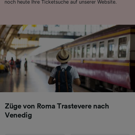
noch heute Ihre Ticketsuche auf unserer Website.
Folgendes bereitzustellen:
Verwendung genauer Standortdaten.
Endgeräteeigenschaften zur Identifikation
aktiv abfragen. Speichern von oder Zugriff auf
Informationen auf einem Endgerät.
Personalisierte Werbung und Inhalte, Messung
von Werbeleistung und der Performance von
Inhalten, Zielgruppenforschung sowie
Entwicklung und Verbesserung von
Angeboten.
Liste der Partner (Lieferanten)
Züge von Roma Trastevere nach
Venedig