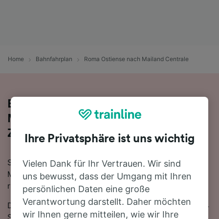
Home
Bahnfahrplan
Roma Ostiense nach Mailand Centrale
Bequem von Roma Ostiense nach
Mailand Centrale - nehmen Sie den
Zug!
Ihre Privatsphäre ist uns wichtig
Sie wollen mit dem Zug von Roma Ostiense nach
Vielen Dank für Ihr Vertrauen. Wir sind
Mailand Centrale reisen? Dann sind Sie bei uns genau
uns bewusst, dass der Umgang mit Ihren
richtig!
persönlichen Daten eine große
Verantwortung darstellt. Daher möchten
Die Fahrtzeit beträgt mit der schnellsten Verbindung 4
wir Ihnen gerne mitteilen, wie wir Ihre
Stunden 55 Minuten. Auf der 481 km langen Strecke