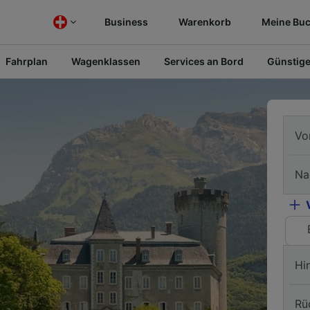
Business
Warenkorb
Meine Bu
Fahrplan
Wagenklassen
Services an Bord
Günstige
Vo
Na
Hi
Rü