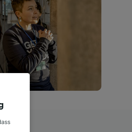
g
dass
rn