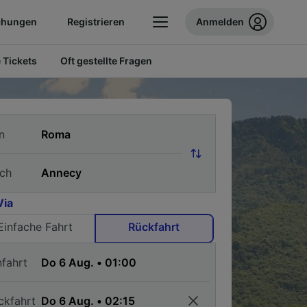
chungen
Registrieren
Anmelden
 Tickets
Oft gestellte Fragen
n
ch
Via
Einfache Fahrt
Rückfahrt
nfahrt
ckfahrt