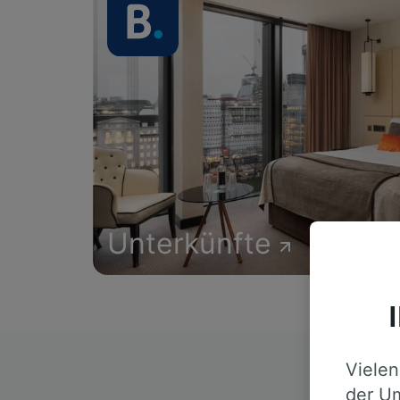
Unterkünfte
Vielen
D
der Um