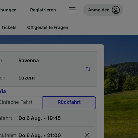
chungen
Registrieren
Anmelden
 Tickets
Oft gestellte Fragen
n
ch
Via
Einfache Fahrt
Rückfahrt
nfahrt
ckfahrt