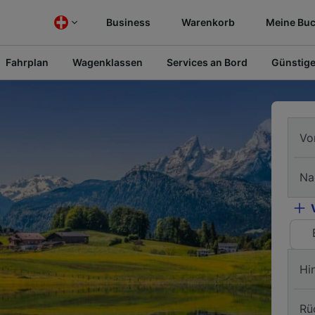
Business
Warenkorb
Meine Bu
Fahrplan
Wagenklassen
Services an Bord
Günstige
Vo
Na
Hi
Rü