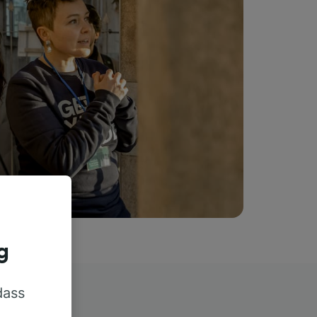
g
dass
rn