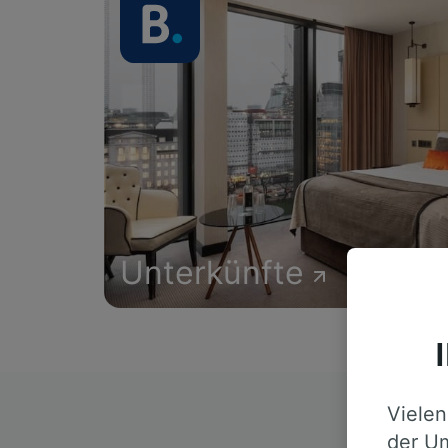
Unterkünfte
Vielen
D
der Um