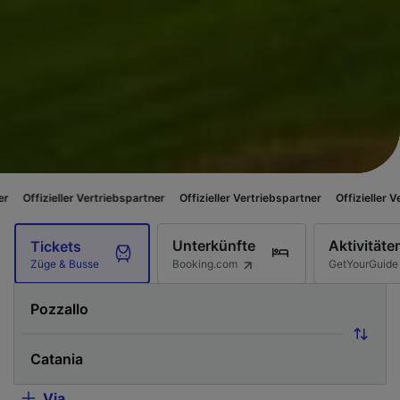
er Vertriebspartner
Offizieller Vertriebspartner
Offizieller Vertriebspartn
Unterkünfte
Aktivitäte
Tickets
Booking.com
GetYourGuide
Züge & Busse
Via