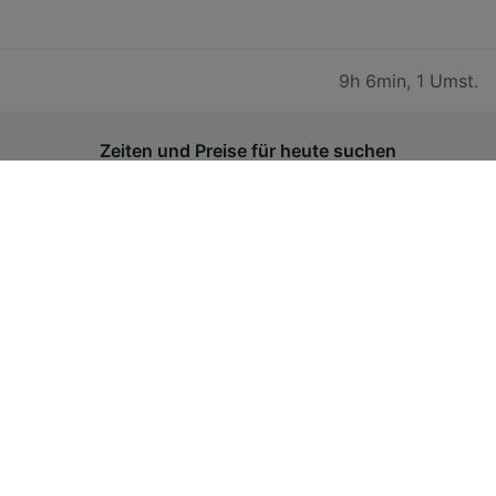
9h 6min
,
1 Umst.
Zeiten und Preise für heute suchen
Günstige Bahntickets von Pozzallo
nach Catania
Der Preis für Billette von Pozzallo nach Catania
beginnt bei CHF 11.47 für eine einfache Fahrt in der
2. Klasse, wenn Sie im Voraus buchen. Die
Buchung am Reisetag ist in der Regel teurer. Die
Kosten können außerdem je nach Tageszeit,