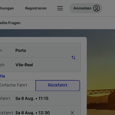
chungen
Registrieren
Anmelden
ellte Fragen
n
ch
Via
Einfache Fahrt
Rückfahrt
nfahrt
ckfahrt