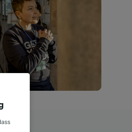
g
dass
rn