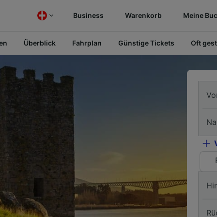
Business
Warenkorb
Meine Bu
fen
Überblick
Fahrplan
Günstige Tickets
Oft gest
Vo
Na
Hi
Rü