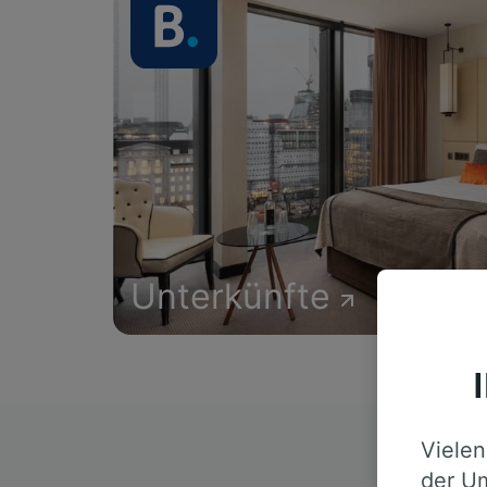
Unterkünfte
Vielen
D
der Um