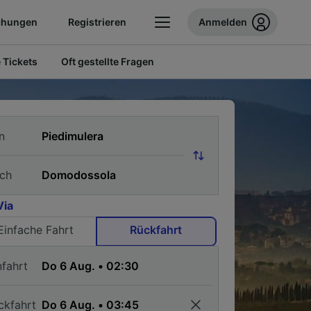
chungen
Registrieren
Anmelden
 Tickets
Oft gestellte Fragen
n
ch
Via
Einfache Fahrt
Rückfahrt
nfahrt
ckfahrt