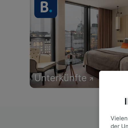
Unterkünfte
Vielen
D
der Um