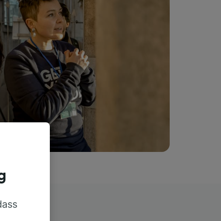
g
dass
rn