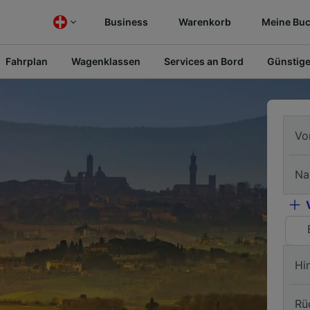
Business
Warenkorb
Meine Bu
Fahrplan
Wagenklassen
Services an Bord
Günstige
Vo
Na
Hi
Rü