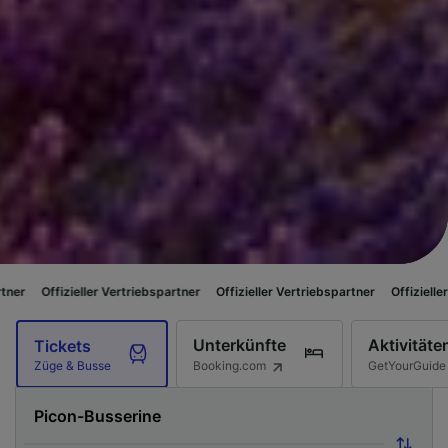
eller Vertriebspartner
Offizieller Vertriebspartner
Offizieller Vertriebspa
Unterkünfte
Aktivitäte
Tickets
Booking.com
GetYourGuide
Züge & Busse