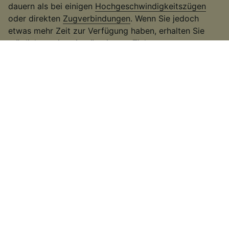
dauern als bei einigen
Hochgeschwindigkeitszügen
oder direkten
Zugverbindungen
. Wenn Sie jedoch
etwas mehr Zeit zur Verfügung haben, erhalten Sie
möglicherweise ein günstigeres Ticket.
3
.
Nutzen Sie regionale Tickets und Rabattkarten
Wenn Sie innerhalb eines Bundeslands reisen, bieten
sich häufig die
Ländertickets
der
Deutschen Bahn
an.
Sie können damit in einem Bundesland so oft mit dem
Zug fahren wie Sie wollen. Eine weitere Art beim Kauf
von Zugtickets zu sparen, ist es die
BahnCard
zu
benutzen. Mit der BahnCard erhalten Sie je nach Art
der BahnCard einen prozentuellen Rabatt auf Ihr
Ticket. Reisen Sie ins Ausland? Dann finden Sie mehr
Informationen zu
Bahnfahren in Europa
.
4
.
Achten Sie auf Sonderangebote
Erfahren Sie auf unserer
günstige Bahntickets
Seite,
wie Sie beim Kauf von Bahntickets richtig viel sparen
können. Auf der
Angebote Seite
, finden Sie außerdem