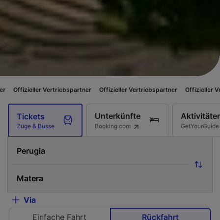
r Vertriebspartner
Offizieller Vertriebspartner
Offizieller Vertriebspartne
Unterkünfte
Aktivitäte
Tickets
Booking.com
GetYourGuide
Züge & Busse
Via
Einfache Fahrt
Rückfahrt