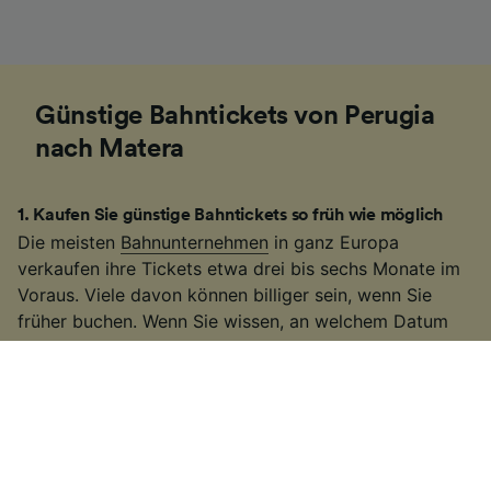
Günstige Bahntickets von Perugia
nach Matera
1
.
Kaufen Sie günstige Bahntickets so früh wie möglich
Die meisten
Bahnunternehmen
in ganz Europa
verkaufen ihre Tickets etwa drei bis sechs Monate im
Voraus. Viele davon können billiger sein, wenn Sie
früher buchen. Wenn Sie wissen, an welchem Datum
Sie reisen möchten, können Sie möglicherweise
günstigere
Bahntickets
von Perugia nach Matera
buchen. Im Diagramm oben sehen Sie den niedrigsten
Preis, den es für die Route gibt und die
Durchschnittspreise ab 4 Wochen im voraus.
2
.
Seien Sie flexibel bei Ihren Reisezeiten