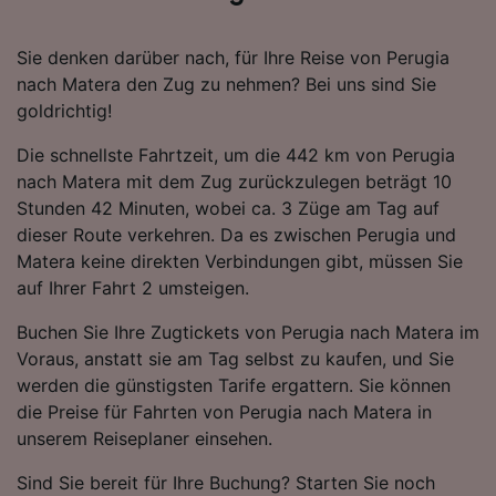
aktiv abfragen. Speichern von oder Zugriff auf
Informationen auf einem Endgerät.
Personalisierte Werbung und Inhalte, Messung
Sie denken darüber nach, für Ihre Reise von Perugia
von Werbeleistung und der Performance von
nach Matera den Zug zu nehmen? Bei uns sind Sie
Inhalten, Zielgruppenforschung sowie
goldrichtig!
Entwicklung und Verbesserung von
Angeboten.
Die schnellste Fahrtzeit, um die 442 km von Perugia
nach Matera mit dem Zug zurückzulegen beträgt 10
Liste der Partner (Lieferanten)
Stunden 42 Minuten, wobei ca. 3 Züge am Tag auf
dieser Route verkehren. Da es zwischen Perugia und
Matera keine direkten Verbindungen gibt, müssen Sie
auf Ihrer Fahrt 2 umsteigen.
Buchen Sie Ihre Zugtickets von Perugia nach Matera im
Voraus, anstatt sie am Tag selbst zu kaufen, und Sie
werden die günstigsten Tarife ergattern. Sie können
die Preise für Fahrten von Perugia nach Matera in
unserem Reiseplaner einsehen.
Sind Sie bereit für Ihre Buchung? Starten Sie noch