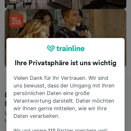
Unterkünfte
Aktivitäten
Ihre Privatsphäre ist uns wichtig
Vielen Dank für Ihr Vertrauen. Wir sind
uns bewusst, dass der Umgang mit Ihren
persönlichen Daten eine große
Die ehrliche Meinung von Trainline-
Verantwortung darstellt. Daher möchten
Nutzern
wir Ihnen gerne mitteilen, wie wir Ihre
Wer könnte Ihnen besseres Feedback geben als
Daten verarbeiten.
unsere Kunden selbst?
Wir und unsere
115
Partner speichern und/