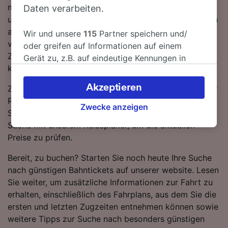
müssen während der Fahrt nach Firenze Statuto 1-mal
Daten verarbeiten.
umsteigen, da derzeit keine direkten Zugverbindungen
auf dieser Route verfügbar sind. Auf dieser Strecke
Wir und unsere
115
Partner speichern und/
verkehren sowohl Trenitalia als auch Frecciarossa
oder greifen auf Informationen auf einem
Züge, die standardmäßig einen modernen,
Gerät zu, z.B. auf eindeutige Kennungen in
komfortablen Service mit viel Platz für Gepäck bieten.
Cookies, um personenbezogene Daten zu
verarbeiten. Sie können Ihre Präferenzen
Akzeptieren
Zugtickets von Parma nach Firenze Statuto sind in der
akzeptieren oder verwalten, einschließlich
Regel günstiger, wenn Sie im Voraus buchen, als wenn
Ihres Widerspruchsrechts bei berechtigtem
Zwecke anzeigen
Sie sie erst am Tag der Reise kaufen. Starten Sie eine
Interesse. Klicken Sie dazu bitte unten oder
Suche mit unserem Reiseplaner, um die aktuellen
besuchen Sie jederzeit die Seite der
Preise zu prüfen.
Datenschutzrichtlinie. Diese Präferenzen
werden unseren Partnern signalisiert und
Bereit, zu buchen? Starten Sie noch heute Ihre Suche
haben keinen Einfluss auf Surfdaten. Ihre
nach günstigen Bahntickets auf unserer website. Lesen
Daten werden nicht für Tracking-Zwecke
Sie weiter, um zusätzliche Informationen zur Fahrt zu
verwendet, wenn Sie uns gebeten haben, Ihr
erhalten, einschließlich des Fahrplans, aus dem Sie die
Surfverhalten nicht zu verfolgen.
ersten und letzten Zugzeiten entnehmen können sowie
weitere Tipps zur Suche nach besonders günstigen
Wir und unsere Partner verarbeiten Daten, um