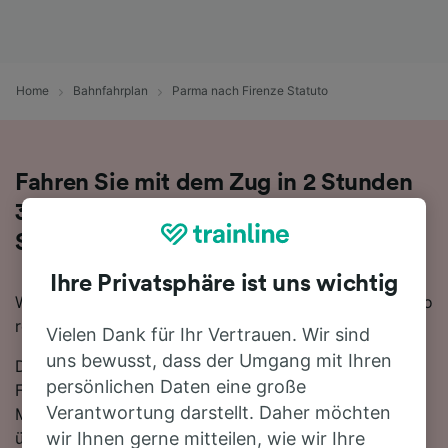
Home
Bahnfahrplan
Parma nach Firenze Statuto
Fahren Sie mit dem Zug in 2 Stunden
37 Minuten von Parma nach Firenze
Statuto
Ihre Privatsphäre ist uns wichtig
Wenn Sie mit dem Zug von Parma nach Firenze Statuto
reisen möchten, sind Sie hier genau richtig.
Vielen Dank für Ihr Vertrauen. Wir sind
uns bewusst, dass der Umgang mit Ihren
Die schnellste Reisezeit für die Fahrt von Parma nach
persönlichen Daten eine große
Firenze Statuto mit dem Zug beträgt 2 Stunden 37
Verantwortung darstellt. Daher möchten
Minuten. In der Regel fahren auf dieser Route, die sich
über 135 km erstreckt, etwa 11 Züge am Tag. Sie
wir Ihnen gerne mitteilen, wie wir Ihre