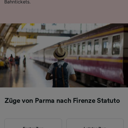
Bahntickets.
Folgendes bereitzustellen:
Verwendung genauer Standortdaten.
Endgeräteeigenschaften zur Identifikation
aktiv abfragen. Speichern von oder Zugriff auf
Informationen auf einem Endgerät.
Personalisierte Werbung und Inhalte, Messung
von Werbeleistung und der Performance von
Inhalten, Zielgruppenforschung sowie
Entwicklung und Verbesserung von
Angeboten.
Liste der Partner (Lieferanten)
Züge von Parma nach Firenze Statuto