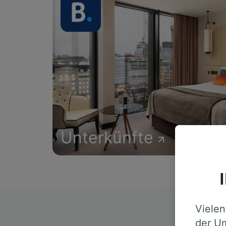
Unterkünfte
Vielen
D
der Um