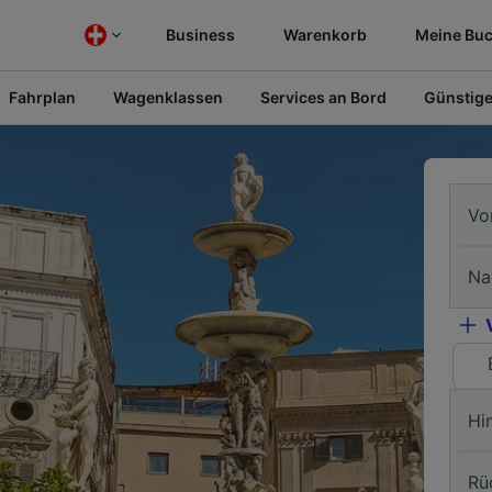
Business
Warenkorb
Meine Bu
Fahrplan
Wagenklassen
Services an Bord
Günstige
Vo
Na
Hi
Rü