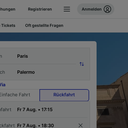
chungen
Registrieren
Anmelden
 Tickets
Oft gestellte Fragen
n
ch
Via
Einfache Fahrt
Rückfahrt
nfahrt
ckfahrt