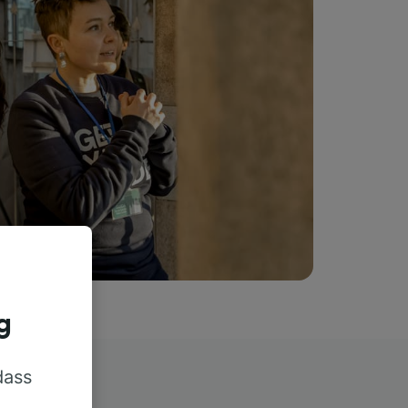
g
dass
rn