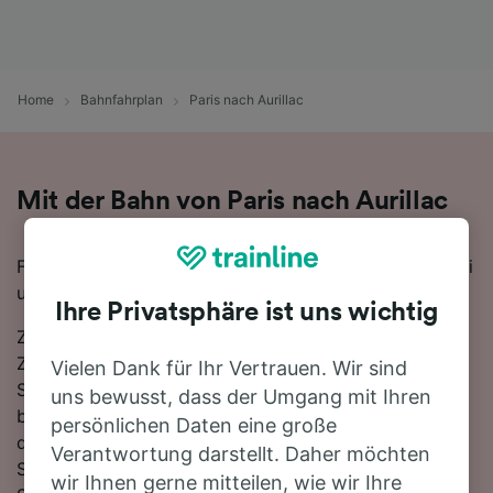
Home
Bahnfahrplan
Paris nach Aurillac
Mit der Bahn von Paris nach Aurillac
Für eine Zugfahrt von Paris nach Aurillac finden Sie bei
uns alles, was Sie brauchen.
Ihre Privatsphäre ist uns wichtig
Zwischen Paris und Aurillac verkehren ungefähr 12
Züge am Tag, die mit der schnellsten Verbindung 5
Vielen Dank für Ihr Vertrauen. Wir sind
Stunden 58 Minuten für die Strecke von 437 km
uns bewusst, dass der Umgang mit Ihren
benötigen. Für die Verbindung nach Aurillac stehen in
persönlichen Daten eine große
der Regel täglich direkte Züge zur Verfügung. Steigen
Verantwortung darstellt. Daher möchten
Sie in einen SNCF-Zug und Sie gelangen in nur 5
wir Ihnen gerne mitteilen, wie wir Ihre