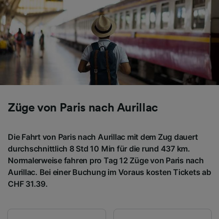
Folgendes bereitzustellen:
Verwendung genauer Standortdaten.
Endgeräteeigenschaften zur Identifikation
aktiv abfragen. Speichern von oder Zugriff auf
Informationen auf einem Endgerät.
Personalisierte Werbung und Inhalte, Messung
von Werbeleistung und der Performance von
Inhalten, Zielgruppenforschung sowie
Entwicklung und Verbesserung von
Angeboten.
Züge von Paris nach Aurillac
Liste der Partner (Lieferanten)
Die Fahrt von Paris nach Aurillac mit dem Zug dauert
durchschnittlich 8 Std 10 Min für die rund 437 km.
Normalerweise fahren pro Tag 12 Züge von Paris nach
Aurillac. Bei einer Buchung im Voraus kosten Tickets ab
CHF 31.39.