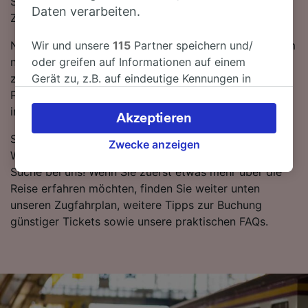
Stunden 58 Minuten mit den schnellsten
Daten verarbeiten.
Zugverbindungen von Paris nach Aurillac.
Nutzen Sie unseren Reiseplaner oben auf der Seite, um
Wir und unsere
115
Partner speichern und/
nach günstigen Ticketpreisen zu suchen und wir
oder greifen auf Informationen auf einem
zeigen Ihnen, wie viel Sie sparen können. Tickets von
Gerät zu, z.B. auf eindeutige Kennungen in
Paris nach Aurillac beginnen bei 31.39 CHF, wenn Sie
Cookies, um personenbezogene Daten zu
im Voraus buchen.
verarbeiten. Sie können Ihre Präferenzen
Akzeptieren
akzeptieren oder verwalten, einschließlich
Sie wollen Ihre Bahntickets nach Aurillac buchen?
Ihres Widerspruchsrechts bei berechtigtem
Zwecke anzeigen
Warten Sie nicht länger, starten Sie noch heute eine
Interesse. Klicken Sie dazu bitte unten oder
Suche bei uns! Wenn Sie zuerst etwas mehr über die
besuchen Sie jederzeit die Seite der
Reise erfahren möchten, finden Sie weiter unten
Datenschutzrichtlinie. Diese Präferenzen
unseren Zugfahrplan, weitere Tipps zur Buchung
werden unseren Partnern signalisiert und
günstiger Tickets sowie unsere praktischen FAQs.
haben keinen Einfluss auf Surfdaten. Ihre
Daten werden nicht für Tracking-Zwecke
verwendet, wenn Sie uns gebeten haben, Ihr
Surfverhalten nicht zu verfolgen.
Wir und unsere Partner verarbeiten Daten, um