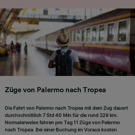
Folgendes bereitzustellen:
Verwendung genauer Standortdaten.
Endgeräteeigenschaften zur Identifikation
aktiv abfragen. Speichern von oder Zugriff auf
Informationen auf einem Endgerät.
Personalisierte Werbung und Inhalte, Messung
von Werbeleistung und der Performance von
Inhalten, Zielgruppenforschung sowie
Entwicklung und Verbesserung von
Angeboten.
Liste der Partner (Lieferanten)
Züge von Palermo nach Tropea
Die Fahrt von Palermo nach Tropea mit dem Zug dauert
durchschnittlich 7 Std 40 Min für die rund 229 km.
Normalerweise fahren pro Tag 11 Züge von Palermo
nach Tropea. Bei einer Buchung im Voraus kosten