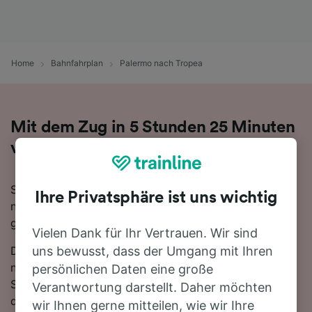
Home
Bahnfahrplan
Palermo nach Tropea
Mit dem Zug in 5 Stunden 25 Minuten
von Palermo nach Tropea
Sie denken darüber nach, für Ihre Reise von Palermo
Ihre Privatsphäre ist uns wichtig
nach Tropea den Zug zu nehmen? Bei uns sind Sie
goldrichtig!
Vielen Dank für Ihr Vertrauen. Wir sind
Die schnellste Fahrtzeit, um die 229 km von Palermo
uns bewusst, dass der Umgang mit Ihren
nach Tropea mit dem Zug zurückzulegen beträgt 5
persönlichen Daten eine große
Stunden 25 Minuten, wobei ca. 11 Züge am Tag auf
Verantwortung darstellt. Daher möchten
dieser Route verkehren. Da es zwischen Palermo und
wir Ihnen gerne mitteilen, wie wir Ihre