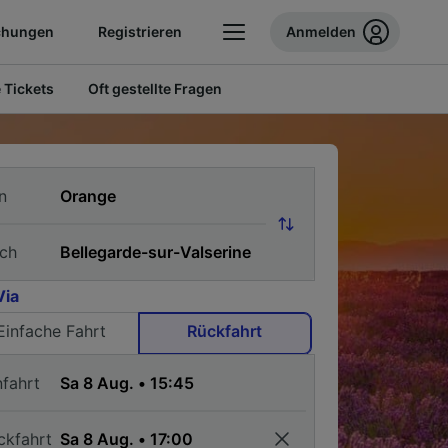
chungen
Registrieren
Anmelden
 Tickets
Oft gestellte Fragen
n
ch
Via
Einfache Fahrt
Rückfahrt
nfahrt
ckfahrt