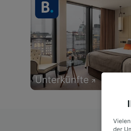
Unterkünfte
Vielen
D
der Um