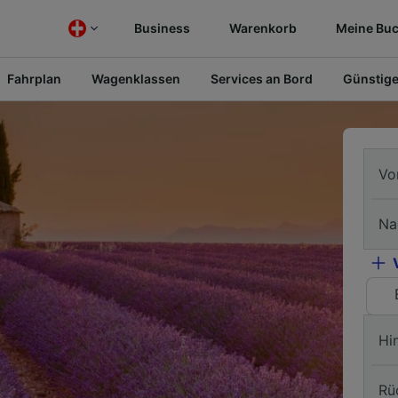
Business
Warenkorb
Meine Bu
Fahrplan
Wagenklassen
Services an Bord
Günstige
Vo
Na
Hi
Rü