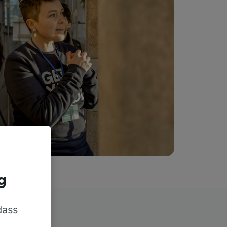
g
dass
rn