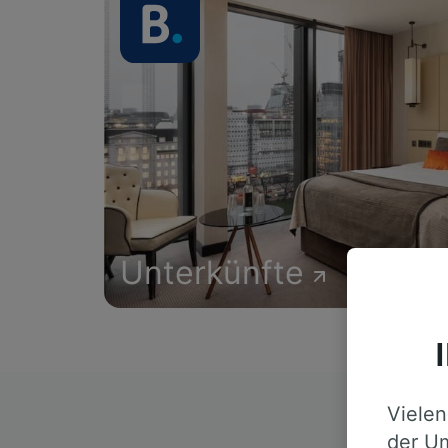
Unterkünfte
Vielen
D
der Um