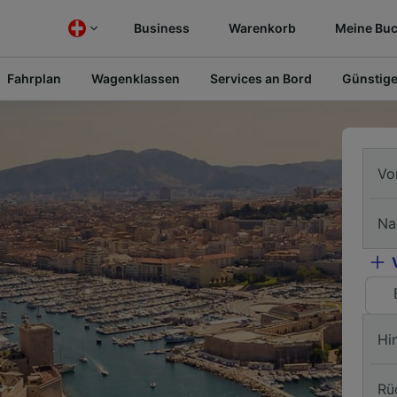
Business
Warenkorb
Meine Bu
Fahrplan
Wagenklassen
Services an Bord
Günstige
Vo
Na
Hi
Rü