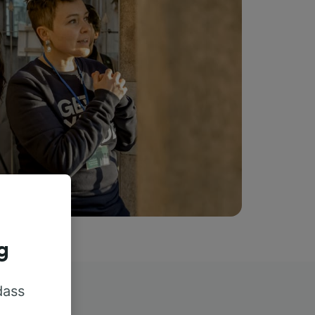
g
dass
rn