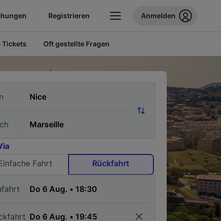
chungen
Registrieren
Anmelden
 Tickets
Oft gestellte Fragen
n
ch
Via
Einfache Fahrt
Rückfahrt
nfahrt
ckfahrt