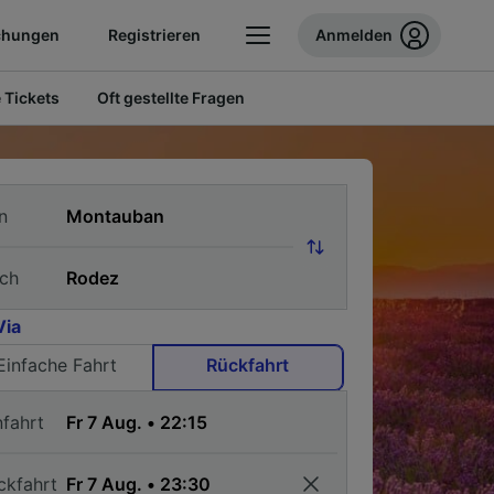
chungen
Registrieren
Anmelden
 Tickets
Oft gestellte Fragen
n
ch
Via
Einfache Fahrt
Rückfahrt
nfahrt
ckfahrt