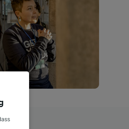
g
dass
rn