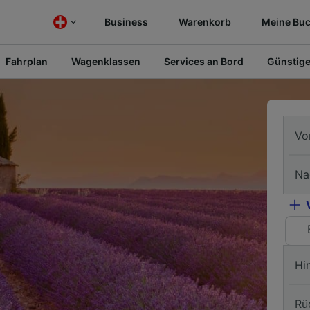
Business
Warenkorb
Meine Bu
Fahrplan
Wagenklassen
Services an Bord
Günstige
Vo
Na
Hi
Rü