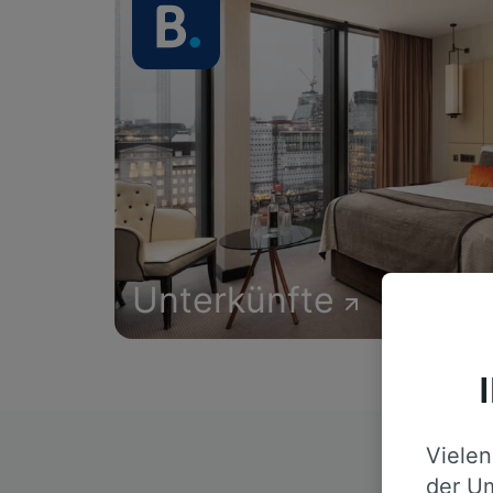
Unterkünfte
Vielen
D
der Um