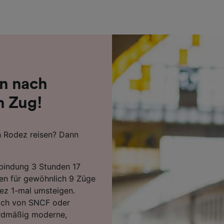
r Partner (Lieferanten)
n nach
n Zug!
 Rodez reisen? Dann
rbindung 3 Stunden 17
ren für gewöhnlich 9 Züge
ez 1-mal umsteigen.
lich von SNCF oder
ardmäßig moderne,