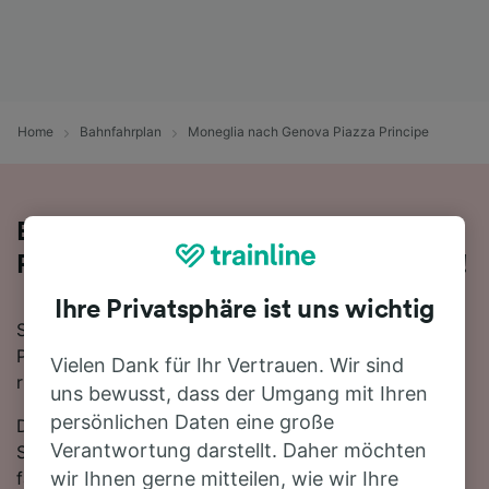
Home
Bahnfahrplan
Moneglia nach Genova Piazza Principe
Bequem von Moneglia nach Genova
Piazza Principe - nehmen Sie den Zug!
Ihre Privatsphäre ist uns wichtig
Sie wollen mit dem Zug von Moneglia nach Genova
Piazza Principe reisen? Dann sind Sie bei uns genau
Vielen Dank für Ihr Vertrauen. Wir sind
richtig!
uns bewusst, dass der Umgang mit Ihren
persönlichen Daten eine große
Die Fahrtzeit beträgt mit der schnellsten Verbindung 1
Verantwortung darstellt. Daher möchten
Stunde 17 Minuten. Auf der 49 km langen Strecke
fahren für gewöhnlich 30 Züge am Tag. Es ist kein
wir Ihnen gerne mitteilen, wie wir Ihre