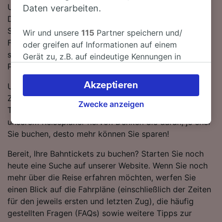
Umsteigen erforderlich, da ab Genova Piazza Principe
Daten verarbeiten.
Direktverbindungen verfügbar sind. Züge auf dieser
Strecke werden für gewöhnlich von Trenitalia oder
Wir und unsere
115
Partner speichern und/
Frecciarossa betrieben. An Bord finden Sie
oder greifen auf Informationen auf einem
standardmäßig moderne, komfortable Sitze und viel
Gerät zu, z.B. auf eindeutige Kennungen in
Platz für Gepäck.
Cookies, um personenbezogene Daten zu
verarbeiten. Sie können Ihre Präferenzen
Akzeptieren
Um Ihnen dabei behilflich zu sein, die besten
akzeptieren oder verwalten, einschließlich
Zugangebote zu erhalten, heben wir die günstigsten
Ihres Widerspruchsrechts bei berechtigtem
Zwecke anzeigen
Tickets von Moneglia nach Genova Piazza Principe in
Interesse. Klicken Sie dazu bitte unten oder
unserem Reiseplaner hervor. Denken Sie daran, je eher
besuchen Sie jederzeit die Seite der
Sie buchen, desto mehr können Sie sparen!
Datenschutzrichtlinie. Diese Präferenzen
werden unseren Partnern signalisiert und
Bereit, Ihre Bahntickets zu buchen? Starten Sie noch
haben keinen Einfluss auf Surfdaten. Ihre
heute eine Suche auf unserer Website. Wenn Sie noch
Daten werden nicht für Tracking-Zwecke
mehr über die Reise erfahren möchten, werfen Sie
verwendet, wenn Sie uns gebeten haben, Ihr
einen Blick auf die Fahrpläne (einschließlich der Zeiten
Surfverhalten nicht zu verfolgen.
für den jeweils ersten und letzten Zug), die häufig
gestellten Fragen (FAQs) sowie weitere Tipps zur
Wir und unsere Partner verarbeiten Daten, um