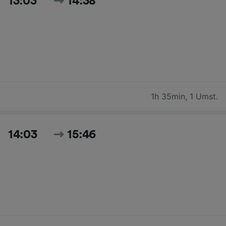
13:03
14:38
1h 35min
,
1 Umst.
14:03
15:46