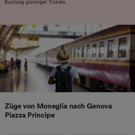
Buchung günstiger Tickets.
Folgendes bereitzustellen:
Verwendung genauer Standortdaten.
Endgeräteeigenschaften zur Identifikation
aktiv abfragen. Speichern von oder Zugriff auf
Informationen auf einem Endgerät.
Personalisierte Werbung und Inhalte, Messung
von Werbeleistung und der Performance von
Inhalten, Zielgruppenforschung sowie
Entwicklung und Verbesserung von
Angeboten.
Liste der Partner (Lieferanten)
Züge von Moneglia nach Genova
Piazza Principe