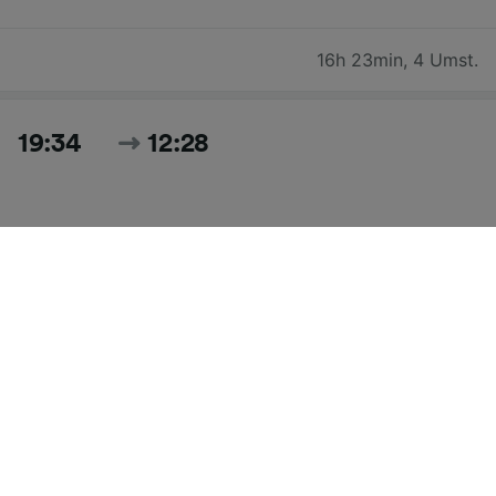
16h 23min
,
4 Umst.
19:34
12:28
16h 54min
,
3 Umst.
Zeiten und Preise für heute suchen