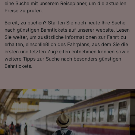
eine Suche mit unserem Reiseplaner, um die aktuellen
von Werbeleistung und der Performance von
Preise zu prüfen.
Inhalten, Zielgruppenforschung sowie
Entwicklung und Verbesserung von
Bereit, zu buchen? Starten Sie noch heute Ihre Suche
Angeboten.
nach günstigen Bahntickets auf unserer website. Lesen
Liste der Partner (Lieferanten)
Sie weiter, um zusätzliche Informationen zur Fahrt zu
erhalten, einschließlich des Fahrplans, aus dem Sie die
ersten und letzten Zugzeiten entnehmen können sowie
weitere Tipps zur Suche nach besonders günstigen
Bahntickets.