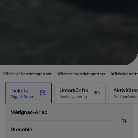
triebspartner
Offizieller Vertriebspartner
Offizieller Vertriebspartner
O
Unterkünfte
Aktivitäte
Tickets
Booking.com
GetYourGuide
Züge & Busse