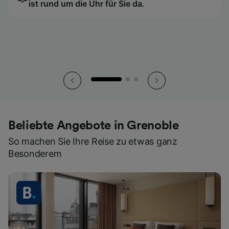
ist rund um die Uhr für Sie da.
ist rund um die Uhr für Sie da.
ist rund um die Uhr für Sie da.
So haben Sie all Ihre Tickets stets griffbereit.
So haben Sie all Ihre Tickets stets griffbereit.
So haben Sie all Ihre Tickets stets griffbereit.
Beliebte Angebote in Grenoble
So machen Sie Ihre Reise zu etwas ganz
Besonderem