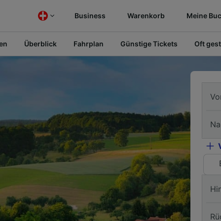
Business
Warenkorb
Meine Bu
fen
Überblick
Fahrplan
Günstige Tickets
Oft gest
Vo
Na
Hi
Rü