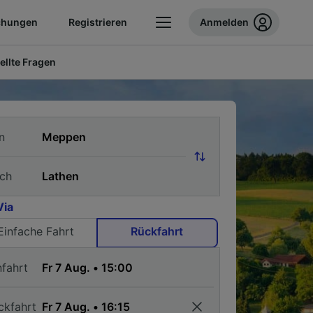
chungen
Registrieren
Anmelden
ellte Fragen
n
ch
Via
Einfache Fahrt
Rückfahrt
nfahrt
ckfahrt