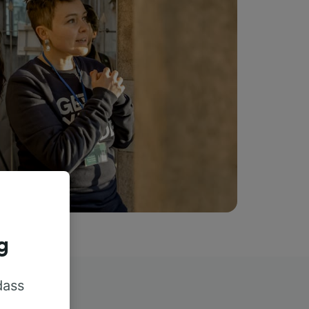
g
dass
rn