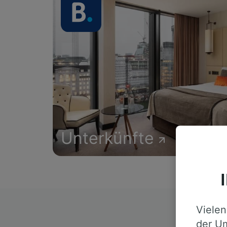
Unterkünfte
Vielen
D
der Um