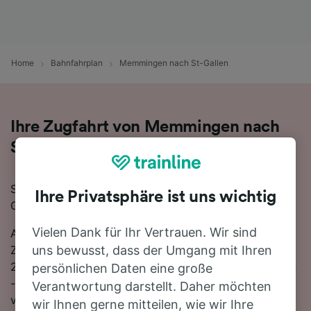
Home
Bahnfahrplan
Memmingen nach St-Gallen
Ihre Zugfahrt von Memmingen nach
St-Gallen
Sie planen eine Zugfahrt von Memmingen nach St-
Ihre Privatsphäre ist uns wichtig
Gallen? Starten Sie jetzt Ihre Suche!
Vielen Dank für Ihr Vertrauen. Wir sind
Auf der 87 km langen Strecke fahren in der Regel 17
Züge, die schnellste Reisezeit beträgt dabei 1 Stunde
uns bewusst, dass der Umgang mit Ihren
27 Minuten. Einfach zurücklehnen und stressfrei reisen
persönlichen Daten eine große
- mit den direkten Verbindungen, die auf dieser Route
Verantwortung darstellt. Daher möchten
verfügbar sind, ist kein Umstieg nötig. Sie können
wir Ihnen gerne mitteilen, wie wir Ihre