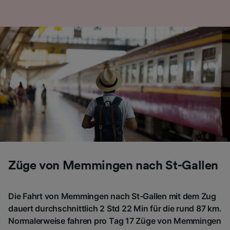
Folgendes bereitzustellen:
Verwendung genauer Standortdaten.
Endgeräteeigenschaften zur Identifikation
aktiv abfragen. Speichern von oder Zugriff auf
Informationen auf einem Endgerät.
Personalisierte Werbung und Inhalte, Messung
von Werbeleistung und der Performance von
Inhalten, Zielgruppenforschung sowie
Entwicklung und Verbesserung von
Angeboten.
Liste der Partner (Lieferanten)
Züge von Memmingen nach St-Gallen
Die Fahrt von Memmingen nach St-Gallen mit dem Zug
dauert durchschnittlich 2 Std 22 Min für die rund 87 km.
Normalerweise fahren pro Tag 17 Züge von Memmingen