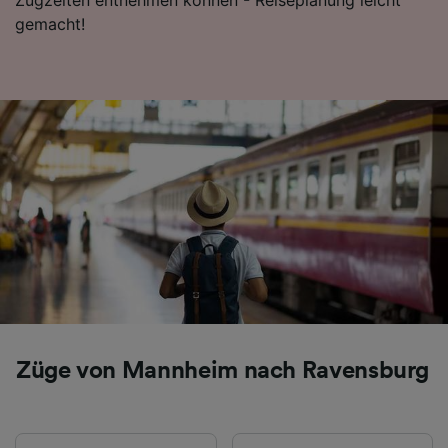
Folgendes bereitzustellen:
gemacht!
Verwendung genauer Standortdaten.
Endgeräteeigenschaften zur Identifikation
aktiv abfragen. Speichern von oder Zugriff auf
Informationen auf einem Endgerät.
Personalisierte Werbung und Inhalte, Messung
von Werbeleistung und der Performance von
Inhalten, Zielgruppenforschung sowie
Entwicklung und Verbesserung von
Angeboten.
Liste der Partner (Lieferanten)
Züge von Mannheim nach Ravensburg