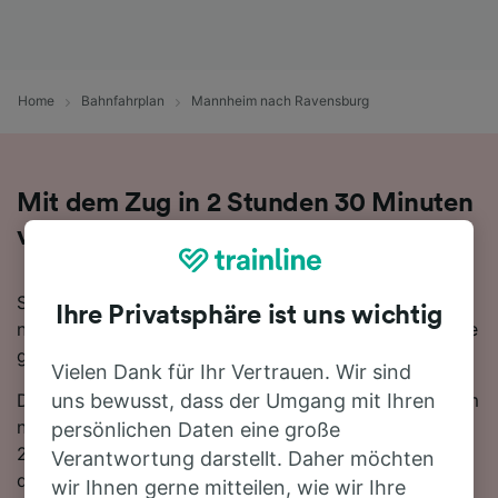
Home
Bahnfahrplan
Mannheim nach Ravensburg
Mit dem Zug in 2 Stunden 30 Minuten
von Mannheim nach Ravensburg
Sie denken darüber nach, für Ihre Reise von Mannheim
Ihre Privatsphäre ist uns wichtig
nach Ravensburg den Zug zu nehmen? Bei uns sind Sie
goldrichtig!
Vielen Dank für Ihr Vertrauen. Wir sind
Die schnellste Fahrtzeit, um die 206 km von Mannheim
uns bewusst, dass der Umgang mit Ihren
nach Ravensburg mit dem Zug zurückzulegen beträgt
persönlichen Daten eine große
2 Stunden 30 Minuten, wobei ca. 34 Züge am Tag auf
Verantwortung darstellt. Daher möchten
dieser Route verkehren. Bequemer geht's nicht! Dank
wir Ihnen gerne mitteilen, wie wir Ihre