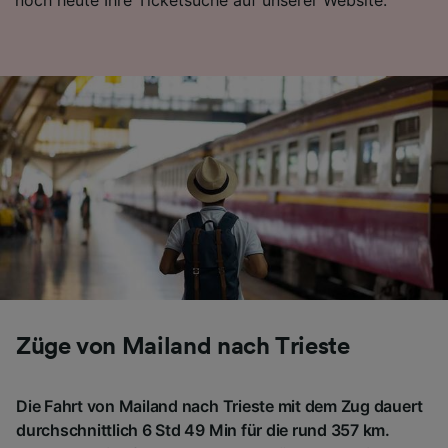
Folgendes bereitzustellen:
Verwendung genauer Standortdaten.
Endgeräteeigenschaften zur Identifikation
aktiv abfragen. Speichern von oder Zugriff auf
Informationen auf einem Endgerät.
Personalisierte Werbung und Inhalte, Messung
von Werbeleistung und der Performance von
Inhalten, Zielgruppenforschung sowie
Entwicklung und Verbesserung von
Angeboten.
Liste der Partner (Lieferanten)
Züge von Mailand nach Trieste
Die Fahrt von Mailand nach Trieste mit dem Zug dauert
durchschnittlich 6 Std 49 Min für die rund 357 km.