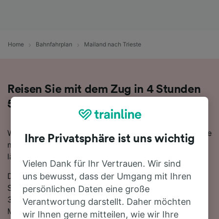
Home
Bahnfahrplan
Mailand nach Trieste
Reisen Sie mit dem Zug in 4 Stunden
59 Minuten von Mailand nach Trieste
Wenn Sie mehr über die Reise von Mailand nach Trieste
Ihre Privatsphäre ist uns wichtig
mit dem Zug erfahren möchten, suchen Sie nicht
länger!
Vielen Dank für Ihr Vertrauen. Wir sind
Die schnellste Reisezeit auf dieser Strecke beträgt 4
uns bewusst, dass der Umgang mit Ihren
Stunden 59 Minuten, wobei etwa 30 Züge am Tag die
persönlichen Daten eine große
357 km zwischen den beiden Bahnhöfen zurücklegen.
Verantwortung darstellt. Daher möchten
Mit den verfügbaren direkten Verbindungen können
wir Ihnen gerne mitteilen, wie wir Ihre