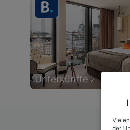
Unterkünfte
Vielen
D
der Um