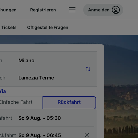
chungen
Registrieren
Anmelden
 Tickets
Oft gestellte Fragen
n
ch
Via
Einfache Fahrt
Rückfahrt
nfahrt
ckfahrt