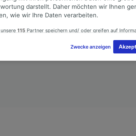
wortung darstellt. Daher möchten wir Ihnen ge
te Ihnen besseres Feedback geben als unsere Kunde
len, wie wir Ihre Daten verarbeiten.
 unsere
115
Partner speichern und/ oder greifen auf Inform
em Gerät zu, z.B. auf eindeutige Kennungen in Cookies, um
nbezogene Daten zu verarbeiten. Sie können Ihre Präferen
Zwecke anzeigen
Akzept
eren oder verwalten, einschließlich Ihres Widerspruchsrecht
igtem Interesse. Klicken Sie dazu bitte unten oder besuchen
t die Seite der Datenschutzrichtlinie. Diese Präferenzen we
Partnern signalisiert und haben keinen Einfluss auf Surfdat
erden nicht für Tracking-Zwecke verwendet, wenn Sie uns
hr Surfverhalten nicht zu verfolgen.
 unsere Partner verarbeiten Daten, um Folgendes bereitzust
ung genauer Standortdaten. Endgeräteeigenschaften zur
kation aktiv abfragen. Speichern von oder Zugriff auf Infor
em Endgerät. Personalisierte Werbung und Inhalte, Messung
istung und der Performance von Inhalten, Zielgruppenfors
ntwicklung und Verbesserung von Angeboten.