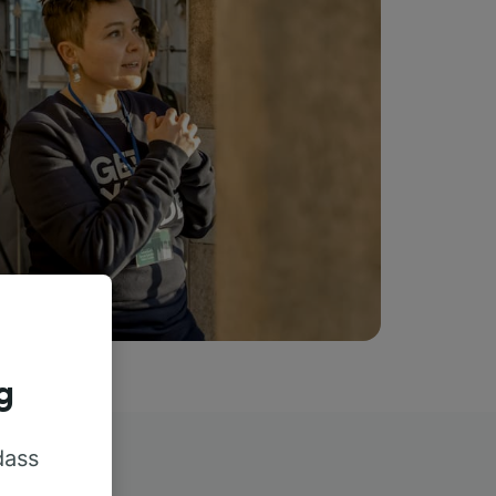
g
dass
rn