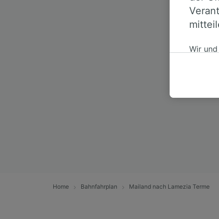
Verant
Wer könn
mittei
Wir und
auf ein
persone
akzepti
berecht
jederzei
unseren 
Daten w
haben, I
Wir und
Verwend
Identifi
Home
Bahnfahrplan
Mailand nach Lamezia Terme
auf ein
Werbele
sowie E