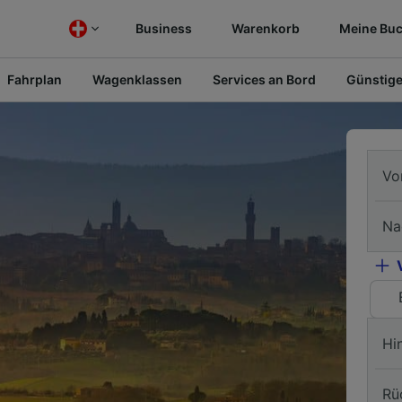
Business
Warenkorb
Meine Bu
Fahrplan
Wagenklassen
Services an Bord
Günstige
Vo
Na
Hi
Rü