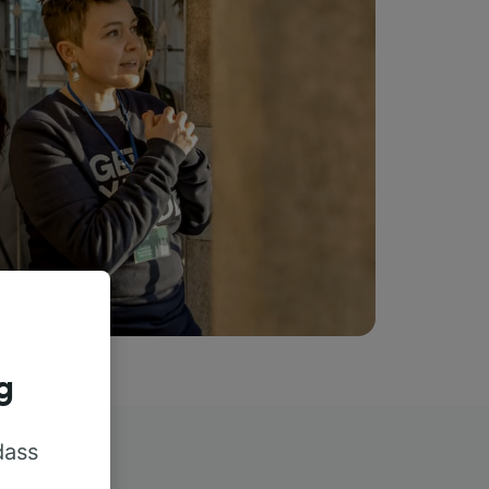
g
dass
rn