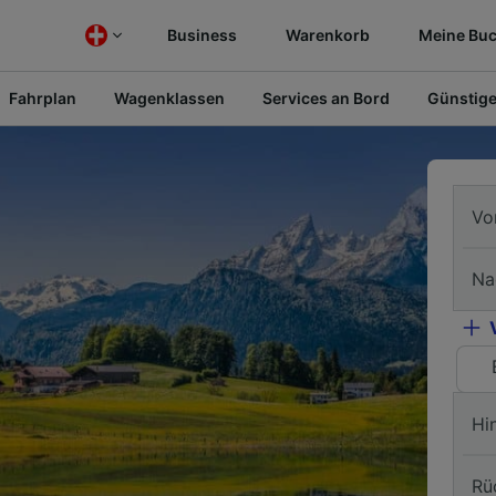
Business
Warenkorb
Meine Bu
Fahrplan
Wagenklassen
Services an Bord
Günstige
Vo
Na
Hi
Rü