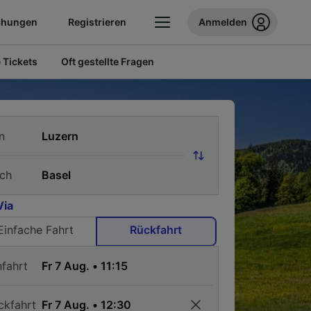
chungen
Registrieren
Anmelden
 Tickets
Oft gestellte Fragen
n
ch
Via
Einfache Fahrt
Rückfahrt
nfahrt
ckfahrt