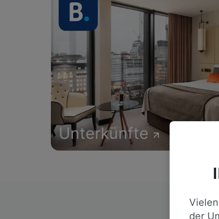
Unterkünfte
Vielen
D
der Um