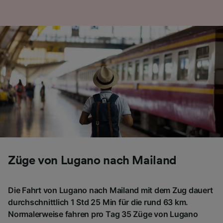
Folgendes bereitzustellen:
Verwendung genauer Standortdaten.
Endgeräteeigenschaften zur Identifikation
aktiv abfragen. Speichern von oder Zugriff auf
Informationen auf einem Endgerät.
Personalisierte Werbung und Inhalte, Messung
von Werbeleistung und der Performance von
Inhalten, Zielgruppenforschung sowie
Entwicklung und Verbesserung von
Angeboten.
Liste der Partner (Lieferanten)
Züge von Lugano nach Mailand
Die Fahrt von Lugano nach Mailand mit dem Zug dauert
durchschnittlich 1 Std 25 Min für die rund 63 km.
Normalerweise fahren pro Tag 35 Züge von Lugano