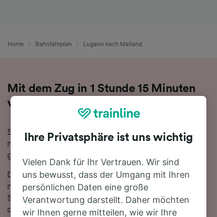
Home
Bahnfahrplan
Lugano nach Mailand
Mit dem Zug in 1 Stunde 15 Minuten
von Lugano nach Mailand
Sie denken darüber nach, für Ihre Reise von Lugano
Ihre Privatsphäre ist uns wichtig
nach Mailand den Zug zu nehmen? Bei uns sind Sie
goldrichtig!
Vielen Dank für Ihr Vertrauen. Wir sind
Die schnellste Fahrtzeit, um die 63 km von Lugano
uns bewusst, dass der Umgang mit Ihren
nach Mailand mit dem Zug zurückzulegen beträgt 1
persönlichen Daten eine große
Stunde 15 Minuten, wobei ca. 35 Züge am Tag auf
Verantwortung darstellt. Daher möchten
dieser Route verkehren. Bequemer geht's nicht! Dank
wir Ihnen gerne mitteilen, wie wir Ihre