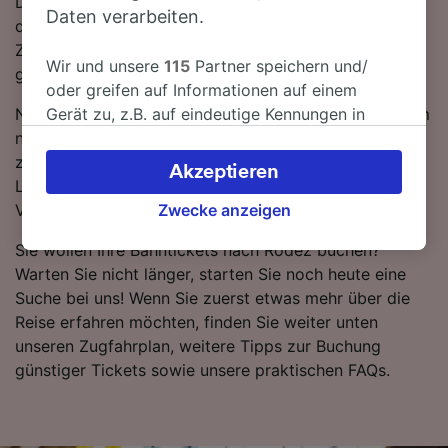
Diese Bahnunternehmen sind die Hauptbetreiber auf
Daten verarbeiten.
dieser Strecke und betreiben moderne, komfortable
Züge, um Ihre Reise so entspannt wie möglich zu
Wir und unsere
115
Partner speichern und/
gestalten.
oder greifen auf Informationen auf einem
Nutzen Sie unseren Reiseplaner oben auf der Seite, um
Gerät zu, z.B. auf eindeutige Kennungen in
nach günstigen Ticketpreisen zu suchen und wir
Cookies, um personenbezogene Daten zu
zeigen Ihnen, wie viel Sie beim Kauf von Tickets von
verarbeiten. Sie können Ihre Präferenzen
Akzeptieren
Lorient nach Rodez sparen können, wenn Sie im
akzeptieren oder verwalten, einschließlich
Voraus buchen.
Ihres Widerspruchsrechts bei berechtigtem
Zwecke anzeigen
Interesse. Klicken Sie dazu bitte unten oder
Sie wollen Ihre Bahntickets nach Rodez buchen?
besuchen Sie jederzeit die Seite der
Warten Sie nicht länger, starten Sie noch heute eine
Datenschutzrichtlinie. Diese Präferenzen
Suche bei uns! Wenn Sie zuerst etwas mehr über die
werden unseren Partnern signalisiert und
Reise erfahren möchten, finden Sie weiter unten
haben keinen Einfluss auf Surfdaten. Ihre
unseren Zugfahrplan, weitere Tipps zur Buchung
Daten werden nicht für Tracking-Zwecke
günstiger Tickets sowie unsere praktischen FAQs.
verwendet, wenn Sie uns gebeten haben, Ihr
Surfverhalten nicht zu verfolgen.
Wir und unsere Partner verarbeiten Daten, um