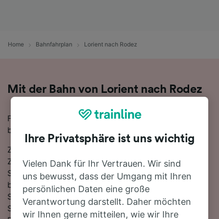
Home
Bahnfahrplan
Lorient nach Rodez
Mit der Bahn von Lorient nach Rodez
Für eine Zugfahrt von Lorient nach Rodez finden Sie
bei uns alles, was Sie brauchen.
Ihre Privatsphäre ist uns wichtig
Zwischen Lorient und Rodez verkehren ungefähr 7
Züge am Tag, die mit der schnellsten Verbindung 11
Vielen Dank für Ihr Vertrauen. Wir sind
Stunden 53 Minuten für die Strecke von 594 km
uns bewusst, dass der Umgang mit Ihren
benötigen. Bei dieser Verbindung nach Rodez müssen
persönlichen Daten eine große
Sie 1-mal umsteigen. Steigen Sie in einen TGV- oder
Verantwortung darstellt. Daher möchten
SNCF-Zug, um Ihr Ziel in kürzester Zeit zu erreichen.
wir Ihnen gerne mitteilen, wie wir Ihre