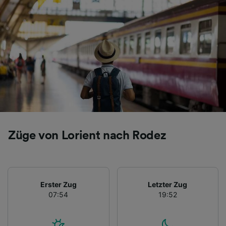
Folgendes bereitzustellen:
Verwendung genauer Standortdaten.
Endgeräteeigenschaften zur Identifikation
aktiv abfragen. Speichern von oder Zugriff auf
Informationen auf einem Endgerät.
Personalisierte Werbung und Inhalte, Messung
von Werbeleistung und der Performance von
Inhalten, Zielgruppenforschung sowie
Entwicklung und Verbesserung von
Angeboten.
Liste der Partner (Lieferanten)
Züge von Lorient nach Rodez
Erster Zug
Letzter Zug
07:54
19:52