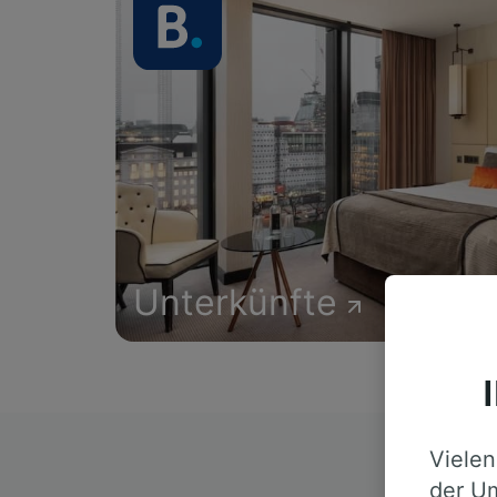
Unterkünfte
Vielen
D
der Um