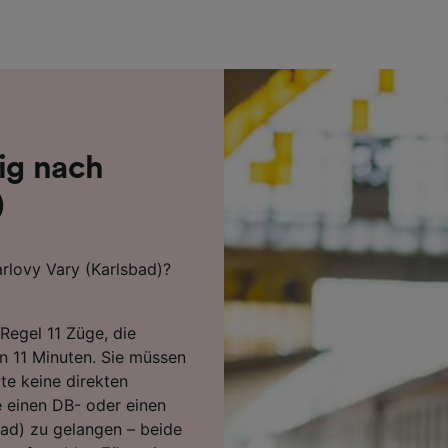
r Partner (Lieferanten)
zig nach
)
arlovy Vary (Karlsbad)?
Regel 11 Züge, die
en 11 Minuten. Sie müssen
te keine direkten
 einen DB- oder einen
bad) zu gelangen – beide