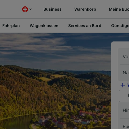
Business
Warenkorb
Meine Bu
Fahrplan
Wagenklassen
Services an Bord
Günstige
Vo
Na
Hi
Rü