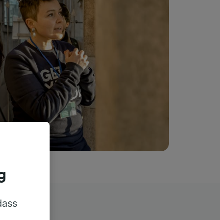
g
dass
rn