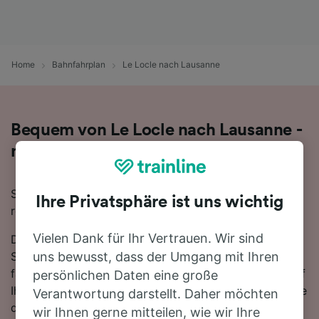
Home
Bahnfahrplan
Le Locle nach Lausanne
Bequem von Le Locle nach Lausanne -
nehmen Sie den Zug!
Sie wollen mit dem Zug von Le Locle nach Lausanne
Ihre Privatsphäre ist uns wichtig
reisen? Dann sind Sie bei uns genau richtig!
Vielen Dank für Ihr Vertrauen. Wir sind
Die Fahrtzeit beträgt mit der schnellsten Verbindung 1
Stunde 36 Minuten. Auf der 61 km langen Strecke
uns bewusst, dass der Umgang mit Ihren
fahren für gewöhnlich 41 Züge am Tag. Sie müssen auf
persönlichen Daten eine große
Ihrer Fahrt nach Lausanne 1-mal umsteigen. Nutzen Sie
Verantwortung darstellt. Daher möchten
den SBB-Zug und fahren Sie mit den schnellsten
wir Ihnen gerne mitteilen, wie wir Ihre