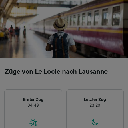
Folgendes bereitzustellen:
Verwendung genauer Standortdaten.
Endgeräteeigenschaften zur Identifikation
aktiv abfragen. Speichern von oder Zugriff auf
Informationen auf einem Endgerät.
Personalisierte Werbung und Inhalte, Messung
von Werbeleistung und der Performance von
Inhalten, Zielgruppenforschung sowie
Entwicklung und Verbesserung von
Angeboten.
Liste der Partner (Lieferanten)
Züge von Le Locle nach Lausanne
Erster Zug
Letzter Zug
04:49
23:20