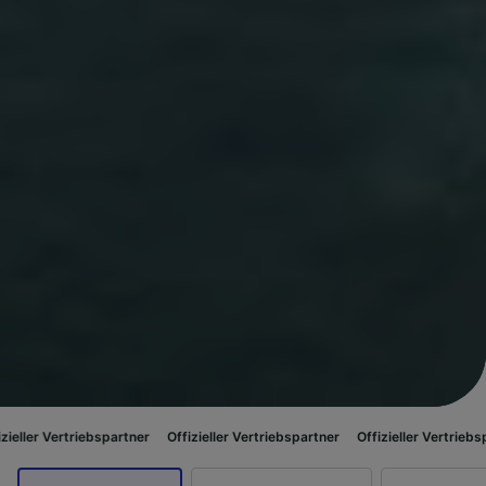
riebspartner
Offizieller Vertriebspartner
Offizieller Vertriebspartner
Off