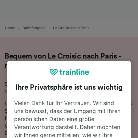
Home
Bahnfahrplan
Le Croisic nach Paris
Bequem von Le Croisic nach Paris -
nehmen Sie den Zug!
Sie wollen mit dem Zug von Le Croisic nach Paris
Ihre Privatsphäre ist uns wichtig
reisen? Dann sind Sie bei uns genau richtig!
Vielen Dank für Ihr Vertrauen. Wir sind
Die Fahrtzeit beträgt mit der schnellsten Verbindung 3
Stunden 20 Minuten. Auf der 400 km langen Strecke
uns bewusst, dass der Umgang mit Ihren
fahren für gewöhnlich 12 Züge am Tag. Es ist kein
persönlichen Daten eine große
Umsteigen erforderlich, da ab Paris
Verantwortung darstellt. Daher möchten
Direktverbindungen verfügbar sind. Züge auf dieser
wir Ihnen gerne mitteilen, wie wir Ihre