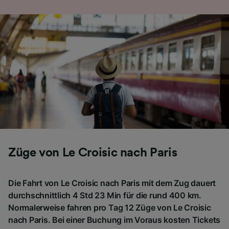
Folgendes bereitzustellen:
Verwendung genauer Standortdaten.
Endgeräteeigenschaften zur Identifikation
aktiv abfragen. Speichern von oder Zugriff auf
Informationen auf einem Endgerät.
Personalisierte Werbung und Inhalte, Messung
von Werbeleistung und der Performance von
Inhalten, Zielgruppenforschung sowie
Entwicklung und Verbesserung von
Angeboten.
Liste der Partner (Lieferanten)
Züge von Le Croisic nach Paris
Die Fahrt von Le Croisic nach Paris mit dem Zug dauert
durchschnittlich 4 Std 23 Min für die rund 400 km.
Normalerweise fahren pro Tag 12 Züge von Le Croisic
nach Paris. Bei einer Buchung im Voraus kosten Tickets