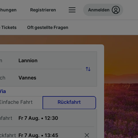
chungen
Registrieren
Anmelden
 Tickets
Oft gestellte Fragen
n
ch
Via
Einfache Fahrt
Rückfahrt
nfahrt
ckfahrt