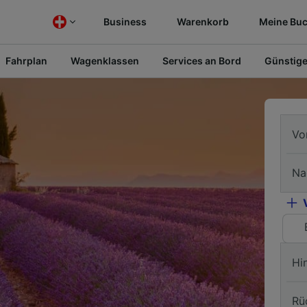
Business
Warenkorb
Meine Bu
Fahrplan
Wagenklassen
Services an Bord
Günstige
Vo
Na
Hi
Rü