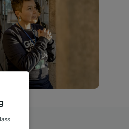
g
dass
rn