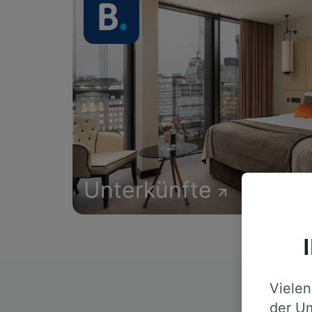
Unterkünfte
Vielen
D
der Um