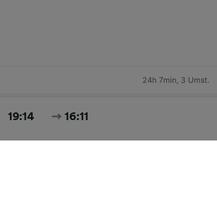
24h 7min
,
3 Umst.
19:14
16:11
20h 57min
,
5 Umst.