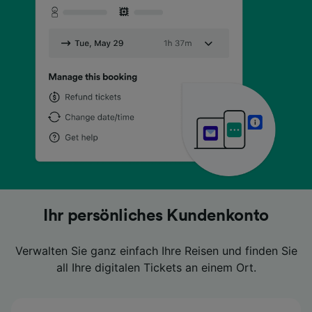
Lästiges Herumkramen in Ihrer Tasche
Lästiges Herumkramen in Ihrer Tasche
Lästiges Herumkramen in Ihrer Tasche
Suchen Sie nach günstigen Preisen?
Suchen Sie nach günstigen Preisen?
Suchen Sie nach günstigen Preisen?
Ihr persönliches Kundenkonto
Ihr persönliches Kundenkonto
Ihr persönliches Kundenkonto
ist Geschichte
ist Geschichte
ist Geschichte
Verwalten Sie ganz einfach Ihre Reisen und finden Sie
Verwalten Sie ganz einfach Ihre Reisen und finden Sie
Verwalten Sie ganz einfach Ihre Reisen und finden Sie
Dann vergleichen Sie Ihre Tickets ganz einfach mit
Dann vergleichen Sie Ihre Tickets ganz einfach mit
Dann vergleichen Sie Ihre Tickets ganz einfach mit
all Ihre digitalen Tickets an einem Ort.
all Ihre digitalen Tickets an einem Ort.
all Ihre digitalen Tickets an einem Ort.
unserem Preiskalender.
unserem Preiskalender.
unserem Preiskalender.
Nutzen Sie stattdessen die praktischen digitalen
Nutzen Sie stattdessen die praktischen digitalen
Nutzen Sie stattdessen die praktischen digitalen
Tickets direkt in der App.
Tickets direkt in der App.
Tickets direkt in der App.