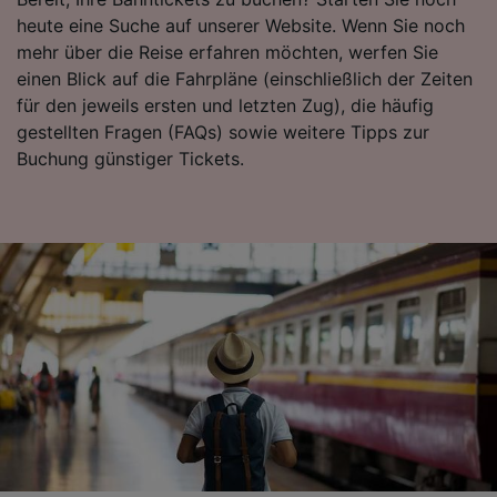
aktiv abfragen. Speichern von oder Zugriff auf
Informationen auf einem Endgerät.
heute eine Suche auf unserer Website. Wenn Sie noch
Personalisierte Werbung und Inhalte, Messung
mehr über die Reise erfahren möchten, werfen Sie
von Werbeleistung und der Performance von
einen Blick auf die Fahrpläne (einschließlich der Zeiten
Inhalten, Zielgruppenforschung sowie
für den jeweils ersten und letzten Zug), die häufig
Entwicklung und Verbesserung von
gestellten Fragen (FAQs) sowie weitere Tipps zur
Angeboten.
Buchung günstiger Tickets.
Liste der Partner (Lieferanten)