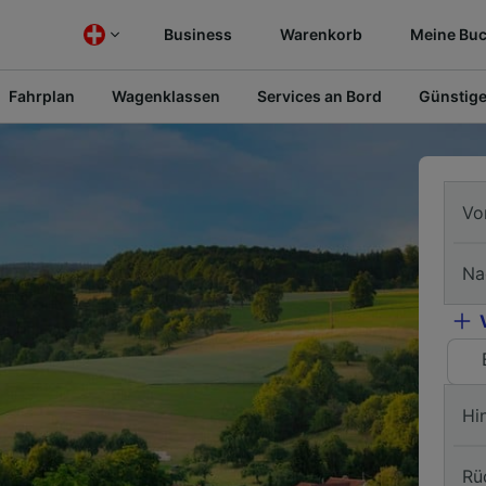
Business
Warenkorb
Meine Bu
Fahrplan
Wagenklassen
Services an Bord
Günstige
Vo
Na
Hi
Rü