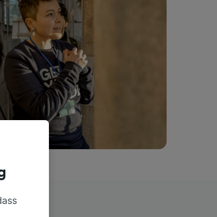
g
dass
rn