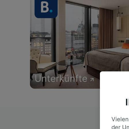
Unterkünfte
Vielen
D
der Um