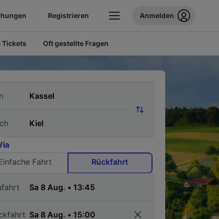
chungen
Registrieren
Anmelden
 Tickets
Oft gestellte Fragen
n
ch
Via
Einfache Fahrt
Rückfahrt
nfahrt
ckfahrt