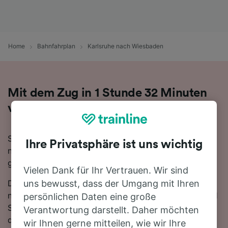
Home
Bahnfahrplan
Karlsruhe nach Wiesbaden
Mit dem Zug in 1 Stunde 32 Minuten
von Karlsruhe nach Wiesbaden
Sie denken darüber nach, für Ihre Reise von Karlsruhe
Ihre Privatsphäre ist uns wichtig
nach Wiesbaden den Zug zu nehmen? Bei uns sind Sie
goldrichtig!
Vielen Dank für Ihr Vertrauen. Wir sind
Die schnellste Fahrtzeit, um die 120 km von Karlsruhe
uns bewusst, dass der Umgang mit Ihren
nach Wiesbaden mit dem Zug zurückzulegen beträgt 1
persönlichen Daten eine große
Stunde 32 Minuten, wobei ca. 61 Züge am Tag auf
Verantwortung darstellt. Daher möchten
dieser Route verkehren. Da es zwischen Karlsruhe und
wir Ihnen gerne mitteilen, wie wir Ihre