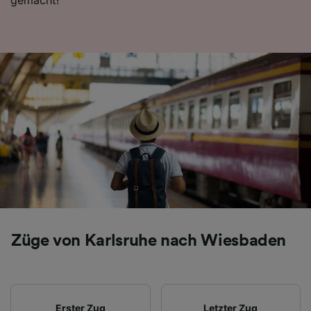
Folgendes bereitzustellen:
Verwendung genauer Standortdaten.
Endgeräteeigenschaften zur Identifikation
aktiv abfragen. Speichern von oder Zugriff auf
Informationen auf einem Endgerät.
Personalisierte Werbung und Inhalte, Messung
von Werbeleistung und der Performance von
Inhalten, Zielgruppenforschung sowie
Entwicklung und Verbesserung von
Angeboten.
Liste der Partner (Lieferanten)
Züge von Karlsruhe nach Wiesbaden
Erster Zug
Letzter Zug