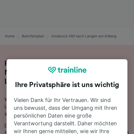
Home
Bahnfahrplan
Innsbruck Hbf nach Langen am Arlberg
Reisen Sie mit dem Zug in 1 Stunde 16
Minuten von Innsbruck Hbf nach
Langen am Arlberg
Ihre Privatsphäre ist uns wichtig
Wenn Sie mehr über die Reise von Innsbruck Hbf nach
Vielen Dank für Ihr Vertrauen. Wir sind
Langen am Arlberg mit dem Zug erfahren möchten,
uns bewusst, dass der Umgang mit Ihren
suchen Sie nicht länger!
persönlichen Daten eine große
Verantwortung darstellt. Daher möchten
Die schnellste Reisezeit auf dieser Strecke beträgt 1
wir Ihnen gerne mitteilen, wie wir Ihre
Stunde 16 Minuten, wobei etwa 12 Züge am Tag die 98