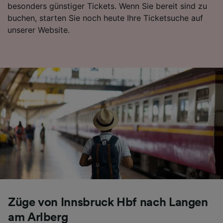
besonders günstiger Tickets. Wenn Sie bereit sind zu
Folgendes bereitzustellen:
buchen, starten Sie noch heute Ihre Ticketsuche auf
Verwendung genauer Standortdaten.
unserer Website.
Endgeräteeigenschaften zur Identifikation
aktiv abfragen. Speichern von oder Zugriff auf
Informationen auf einem Endgerät.
Personalisierte Werbung und Inhalte, Messung
von Werbeleistung und der Performance von
Inhalten, Zielgruppenforschung sowie
Entwicklung und Verbesserung von
Angeboten.
Liste der Partner (Lieferanten)
Züge von Innsbruck Hbf nach Langen
am Arlberg