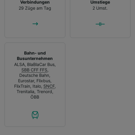
Verbindungen
Umstiege
29 Züge am Tag
2 Umst.
Bahn- und
Busunternehmen
ALSA
,
BlaBlaCar Bus
,
SBB CFF FFS
,
Deutsche Bahn
,
Eurostar
,
Flixbus
,
FlixTrain
,
Italo
,
SNCF
,
Trenitalia
,
Trenord
,
ÖBB