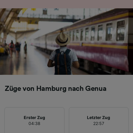
Folgendes bereitzustellen:
Verwendung genauer Standortdaten.
Endgeräteeigenschaften zur Identifikation
aktiv abfragen. Speichern von oder Zugriff auf
Informationen auf einem Endgerät.
Personalisierte Werbung und Inhalte, Messung
von Werbeleistung und der Performance von
Inhalten, Zielgruppenforschung sowie
Entwicklung und Verbesserung von
Angeboten.
Liste der Partner (Lieferanten)
Züge von Hamburg nach Genua
Erster Zug
Letzter Zug
04:38
22:57