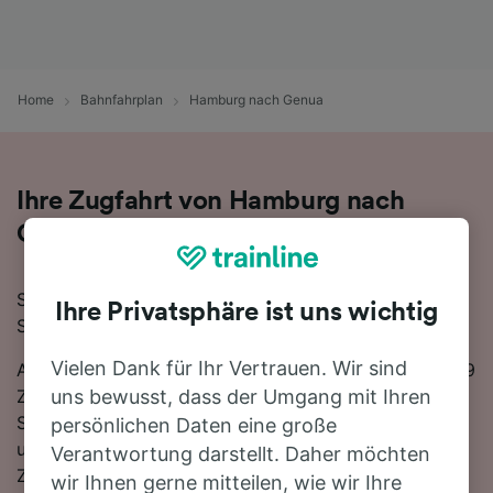
Home
Bahnfahrplan
Hamburg nach Genua
Ihre Zugfahrt von Hamburg nach
Genua
Sie planen eine Zugfahrt von Hamburg nach Genua?
Ihre Privatsphäre ist uns wichtig
Starten Sie jetzt Ihre Suche!
Vielen Dank für Ihr Vertrauen. Wir sind
Auf der 1020 km langen Strecke fahren in der Regel 29
Züge, die schnellste Reisezeit beträgt dabei 14
uns bewusst, dass der Umgang mit Ihren
Stunden 34 Minuten. Sie müssen unterwegs 2
persönlichen Daten eine große
umsteigen, da es auf dieser Route keine direkten
Verantwortung darstellt. Daher möchten
Zugverbindungen gibt. Sie können wahlweise einen
wir Ihnen gerne mitteilen, wie wir Ihre