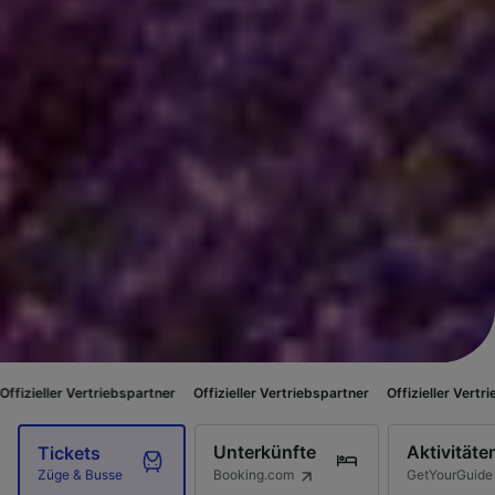
rtriebspartner
Offizieller Vertriebspartner
Offizieller Vertriebspartner
O
Unterkünfte
Aktivitäte
Tickets
Booking.com
GetYourGuide
Züge & Busse