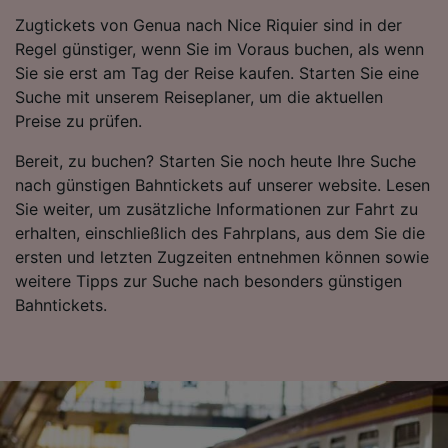
verwendet, wenn Sie uns gebeten haben, Ihr
Zugtickets von Genua nach Nice Riquier sind in der
Surfverhalten nicht zu verfolgen.
Regel günstiger, wenn Sie im Voraus buchen, als wenn
Wir und unsere Partner verarbeiten Daten, um
Sie sie erst am Tag der Reise kaufen. Starten Sie eine
Folgendes bereitzustellen:
Suche mit unserem Reiseplaner, um die aktuellen
Verwendung genauer Standortdaten.
Preise zu prüfen.
Endgeräteeigenschaften zur Identifikation
aktiv abfragen. Speichern von oder Zugriff auf
Bereit, zu buchen? Starten Sie noch heute Ihre Suche
Informationen auf einem Endgerät.
nach günstigen Bahntickets auf unserer website. Lesen
Personalisierte Werbung und Inhalte, Messung
Sie weiter, um zusätzliche Informationen zur Fahrt zu
von Werbeleistung und der Performance von
Inhalten, Zielgruppenforschung sowie
erhalten, einschließlich des Fahrplans, aus dem Sie die
Entwicklung und Verbesserung von
ersten und letzten Zugzeiten entnehmen können sowie
Angeboten.
weitere Tipps zur Suche nach besonders günstigen
Bahntickets.
Liste der Partner (Lieferanten)