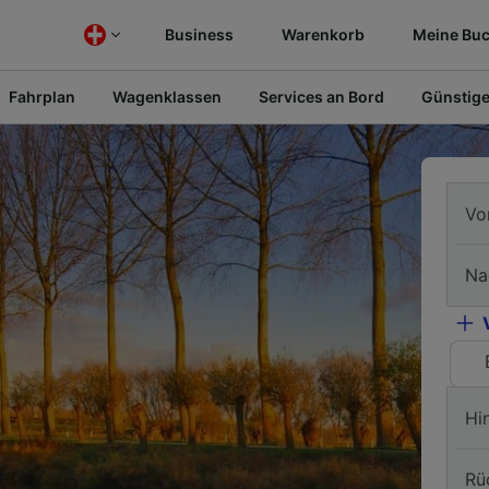
Business
Warenkorb
Meine Bu
Fahrplan
Wagenklassen
Services an Bord
Günstige
Vo
Na
Hi
Rü