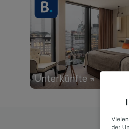
Unterkünfte
Vielen
D
der Um