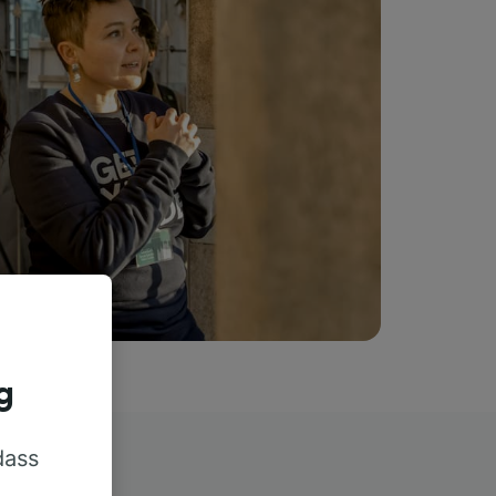
g
dass
rn