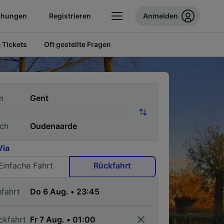
chungen
Registrieren
Anmelden
 Tickets
Oft gestellte Fragen
n
ch
Via
Einfache Fahrt
Rückfahrt
nfahrt
ckfahrt