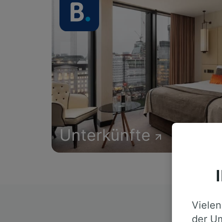
Unterkünfte
Vielen
D
der Um