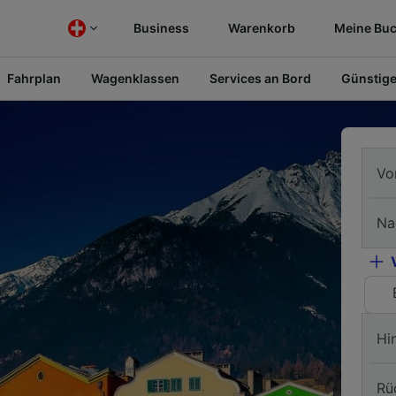
Business
Warenkorb
Meine Bu
Fahrplan
Wagenklassen
Services an Bord
Günstige
Vo
Na
Hi
Rü