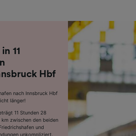
r Partner (Lieferanten)
in 11
on
nnsbruck Hbf
shafen nach Innsbruck Hbf
cht länger!
beträgt 11 Stunden 28
1 km zwischen den beiden
Friedrichshafen und
indungen unkompliziert.