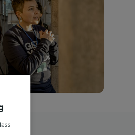
g
dass
rn