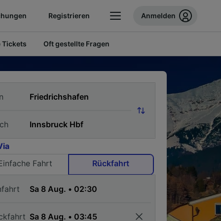
chungen
Registrieren
Anmelden
 Tickets
Oft gestellte Fragen
n
ch
Via
Einfache Fahrt
Rückfahrt
nfahrt
ckfahrt