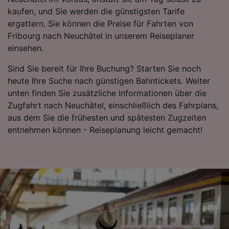
kaufen, und Sie werden die günstigsten Tarife
werden unseren Partnern signalisiert und
ergattern. Sie können die Preise für Fahrten von
haben keinen Einfluss auf Surfdaten. Ihre
Fribourg nach Neuchâtel in unserem Reiseplaner
Daten werden nicht für Tracking-Zwecke
einsehen.
verwendet, wenn Sie uns gebeten haben, Ihr
Surfverhalten nicht zu verfolgen.
Sind Sie bereit für Ihre Buchung? Starten Sie noch
heute Ihre Suche nach günstigen Bahntickets. Weiter
Wir und unsere Partner verarbeiten Daten, um
unten finden Sie zusätzliche Informationen über die
Folgendes bereitzustellen:
Verwendung genauer Standortdaten.
Zugfahrt nach Neuchâtel, einschließlich des Fahrplans,
Endgeräteeigenschaften zur Identifikation
aus dem Sie die frühesten und spätesten Zugzeiten
aktiv abfragen. Speichern von oder Zugriff auf
entnehmen können - Reiseplanung leicht gemacht!
Informationen auf einem Endgerät.
Personalisierte Werbung und Inhalte, Messung
von Werbeleistung und der Performance von
Inhalten, Zielgruppenforschung sowie
Entwicklung und Verbesserung von
Angeboten.
Liste der Partner (Lieferanten)