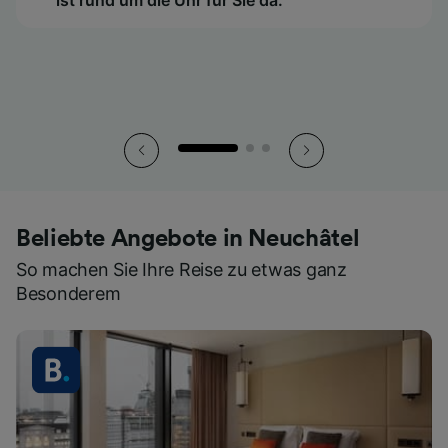
So haben Sie all Ihre Tickets stets griffbereit.
So haben Sie all Ihre Tickets stets griffbereit.
So haben Sie all Ihre Tickets stets griffbereit.
Beliebte Angebote in Neuchâtel
So machen Sie Ihre Reise zu etwas ganz
Besonderem