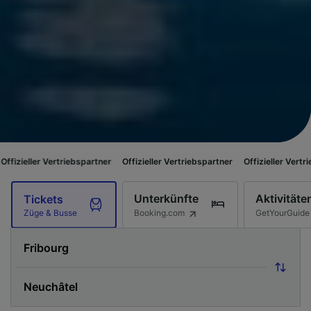
ertriebspartner
Offizieller Vertriebspartner
Offizieller Vertriebspartner
Unterkünfte
Aktivitäte
Tickets
Booking.com
GetYourGuide
Züge & Busse