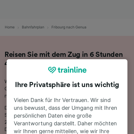
Home
Bahnfahrplan
Fribourg nach Genua
Reisen Sie mit dem Zug in 6 Stunden
41 Minuten von Fribourg nach Genua
Wenn Sie mehr über die Reise von Fribourg nach
Ihre Privatsphäre ist uns wichtig
Genua mit dem Zug erfahren möchten, suchen Sie
nicht länger!
Vielen Dank für Ihr Vertrauen. Wir sind
Die schnellste Reisezeit auf dieser Strecke beträgt 6
uns bewusst, dass der Umgang mit Ihren
Stunden 41 Minuten, wobei etwa 26 Züge am Tag die
persönlichen Daten eine große
299 km zwischen den beiden Bahnhöfen zurücklegen.
Verantwortung darstellt. Daher möchten
Die Fahrt zwischen Fribourg und Genua ist trotz
wir Ihnen gerne mitteilen, wie wir Ihre