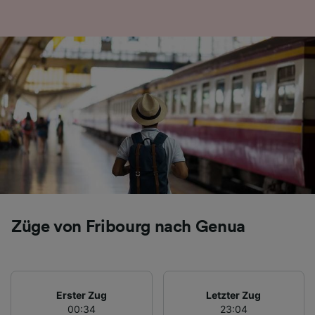
Folgendes bereitzustellen:
Verwendung genauer Standortdaten.
Endgeräteeigenschaften zur Identifikation
aktiv abfragen. Speichern von oder Zugriff auf
Informationen auf einem Endgerät.
Personalisierte Werbung und Inhalte, Messung
von Werbeleistung und der Performance von
Inhalten, Zielgruppenforschung sowie
Entwicklung und Verbesserung von
Angeboten.
Liste der Partner (Lieferanten)
Züge von Fribourg nach Genua
Erster Zug
Letzter Zug
00:34
23:04