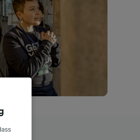
g
dass
rn