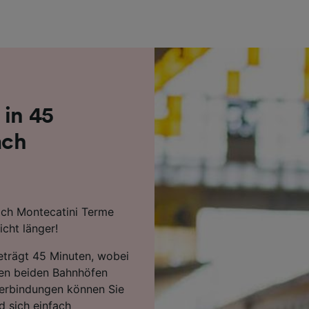
r Partner (Lieferanten)
 in 45
ach
ach Montecatini Terme
cht länger!
beträgt 45 Minuten, wobei
en beiden Bahnhöfen
Verbindungen können Sie
d sich einfach