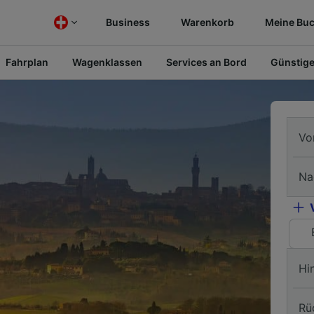
Business
Warenkorb
Meine Bu
Fahrplan
Wagenklassen
Services an Bord
Günstige
Vo
Na
Hi
Rü