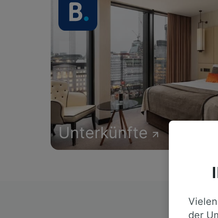
Unterkünfte
Vielen
D
der Um