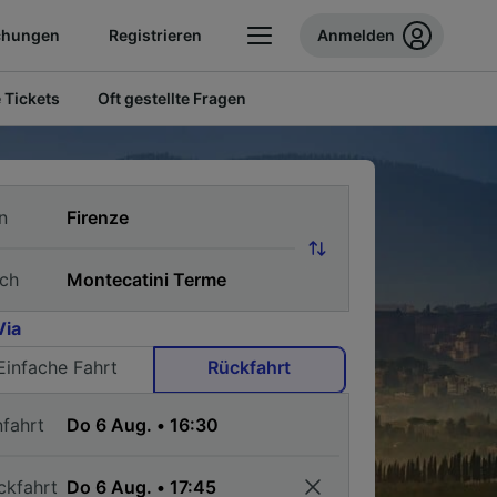
chungen
Registrieren
Anmelden
 Tickets
Oft gestellte Fragen
n
ch
Via
Einfache Fahrt
Rückfahrt
nfahrt
ckfahrt