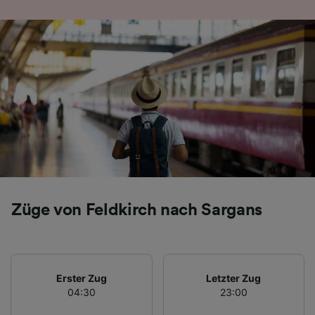
Folgendes bereitzustellen:
Verwendung genauer Standortdaten.
Endgeräteeigenschaften zur Identifikation
aktiv abfragen. Speichern von oder Zugriff auf
Informationen auf einem Endgerät.
Personalisierte Werbung und Inhalte, Messung
von Werbeleistung und der Performance von
Inhalten, Zielgruppenforschung sowie
Entwicklung und Verbesserung von
Angeboten.
Liste der Partner (Lieferanten)
Züge von Feldkirch nach Sargans
Erster Zug
Letzter Zug
04:30
23:00