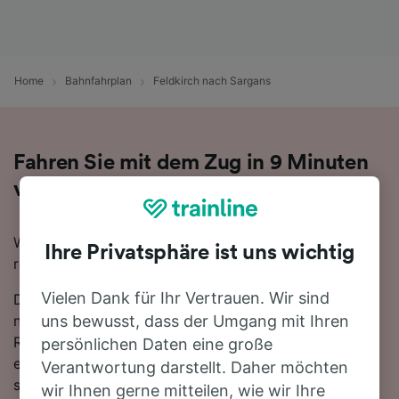
Home
Bahnfahrplan
Feldkirch nach Sargans
Fahren Sie mit dem Zug in 9 Minuten
von Feldkirch nach Sargans
Wenn Sie mit dem Zug von Feldkirch nach Sargans
Ihre Privatsphäre ist uns wichtig
reisen möchten, sind Sie hier genau richtig.
Vielen Dank für Ihr Vertrauen. Wir sind
Die schnellste Reisezeit für die Fahrt von Feldkirch
nach Sargans mit dem Zug beträgt 9 Minuten. In der
uns bewusst, dass der Umgang mit Ihren
Regel fahren auf dieser Route, die sich über 25 km
persönlichen Daten eine große
erstreckt, etwa 26 Züge am Tag. Sobald Sie an Bord
Verantwortung darstellt. Daher möchten
sind, können Sie sich zurücklehnen und entspannen,
wir Ihnen gerne mitteilen, wie wir Ihre