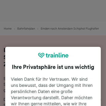
Home
Bahnfahrplan
Emden nach Amsterdam Schiphol Flughafen
Bequem von Emden nach Amsterdam
Schiphol Flughafen - nehmen Sie den
Zug!
Ihre Privatsphäre ist uns wichtig
Sie wollen mit dem Zug von Emden nach Amsterdam
Vielen Dank für Ihr Vertrauen. Wir sind
Schiphol Flughafen reisen? Dann sind Sie bei uns
uns bewusst, dass der Umgang mit Ihren
genau richtig!
persönlichen Daten eine große
Verantwortung darstellt. Daher möchten
Die Fahrtzeit beträgt mit der schnellsten Verbindung 4
wir Ihnen gerne mitteilen, wie wir Ihre
Stunden 4 Minuten. Auf der 202 km langen Strecke