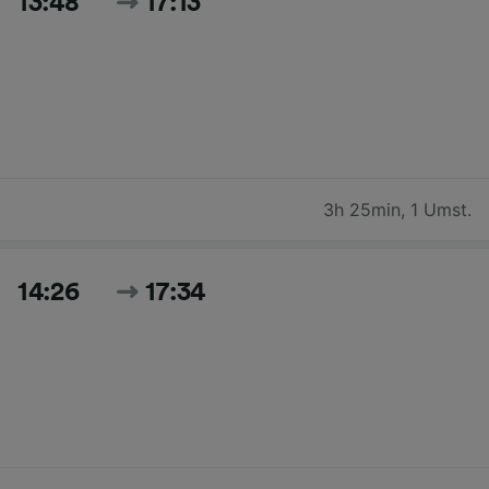
13:48
17:13
3h 25min
,
1 Umst.
14:26
17:34