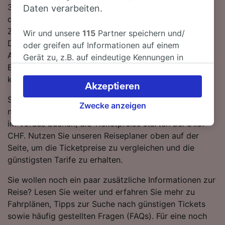
32 Minuten. Sie müssen unterwegs 1-mal umsteigen,
Daten verarbeiten.
da es auf dieser Route keine direkten
Zugverbindungen gibt. Sie können wahlweise einen
Wir und unsere
115
Partner speichern und/
DB- oder einen FlixTrain-Zug nutzen, um nach
oder greifen auf Informationen auf einem
Amsterdam Schiphol Flughafen zu gelangen – beide
Gerät zu, z.B. auf eindeutige Kennungen in
Bahnunternehmen bringen Sie in modernen,
Cookies, um personenbezogene Daten zu
komfortablen Zügen in kürzester Zeit ans Ziel.
verarbeiten. Sie können Ihre Präferenzen
Akzeptieren
akzeptieren oder verwalten, einschließlich
Sie können beim Kauf von Zugtickets von Düsseldorf
Ihres Widerspruchsrechts bei berechtigtem
Zwecke anzeigen
nach Amsterdam Schiphol Flughafen sparen, wenn Sie
Interesse. Klicken Sie dazu bitte unten oder
im Voraus buchen, die Ticketpreise starten bei 31.37
besuchen Sie jederzeit die Seite der
CHF. Nutzen Sie unseren Reiseplaner oben auf der
Datenschutzrichtlinie. Diese Präferenzen
Seite, um die Ticketpreise zu vergleichen und die
werden unseren Partnern signalisiert und
günstigsten Tarife zu erhalten.
haben keinen Einfluss auf Surfdaten. Ihre
Daten werden nicht für Tracking-Zwecke
Sie wollen noch ein paar zusätzliche Informationen zur
verwendet, wenn Sie uns gebeten haben, Ihr
Reise? Lesen Sie weiter und erfahren Sie mehr zu
Surfverhalten nicht zu verfolgen.
Fahrplänen, Tipps zur Suche nach günstigen Tickets
sowie häufig gestellten Fragen (FAQs). Für eine noch
Wir und unsere Partner verarbeiten Daten, um