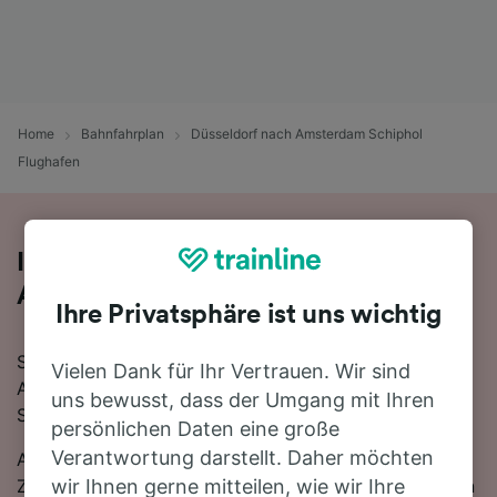
Home
Bahnfahrplan
Düsseldorf nach Amsterdam Schiphol
Flughafen
Ihre Zugfahrt von Düsseldorf nach
Amsterdam Schiphol Flughafen
Ihre Privatsphäre ist uns wichtig
Sie planen eine Zugfahrt von Düsseldorf nach
Vielen Dank für Ihr Vertrauen. Wir sind
Amsterdam Schiphol Flughafen? Starten Sie jetzt Ihre
uns bewusst, dass der Umgang mit Ihren
Suche!
persönlichen Daten eine große
Verantwortung darstellt. Daher möchten
Auf der 185 km langen Strecke fahren in der Regel 38
Züge, die schnellste Reisezeit beträgt dabei 2 Stunden
wir Ihnen gerne mitteilen, wie wir Ihre