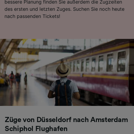
bessere Planung finden Sie außerdem die Zugzeiten
Folgendes bereitzustellen:
des ersten und letzten Zuges. Suchen Sie noch heute
Verwendung genauer Standortdaten.
nach passenden Tickets!
Endgeräteeigenschaften zur Identifikation
aktiv abfragen. Speichern von oder Zugriff auf
Informationen auf einem Endgerät.
Personalisierte Werbung und Inhalte, Messung
von Werbeleistung und der Performance von
Inhalten, Zielgruppenforschung sowie
Entwicklung und Verbesserung von
Angeboten.
Liste der Partner (Lieferanten)
Züge von Düsseldorf nach Amsterdam
Schiphol Flughafen