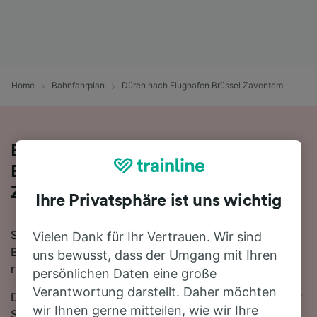
Home
Bahnfahrplan
Düren nach Flughafen Brüssel Zaventem
Bequem von Düren nach Flughafen
Brüssel Zaventem - nehmen Sie den
Zug!
Ihre Privatsphäre ist uns wichtig
Sie wollen mit dem Zug von Düren nach Flughafen
Vielen Dank für Ihr Vertrauen. Wir sind
Brüssel Zaventem reisen? Dann sind Sie bei uns genau
uns bewusst, dass der Umgang mit Ihren
richtig!
persönlichen Daten eine große
Verantwortung darstellt. Daher möchten
Die Fahrtzeit beträgt mit der schnellsten Verbindung 2
wir Ihnen gerne mitteilen, wie wir Ihre
Stunden 6 Minuten. Auf der 141 km langen Strecke