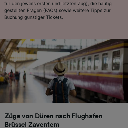
für den jeweils ersten und letzten Zug), die häufig
Folgendes bereitzustellen:
gestellten Fragen (FAQs) sowie weitere Tipps zur
Verwendung genauer Standortdaten.
Buchung günstiger Tickets.
Endgeräteeigenschaften zur Identifikation
aktiv abfragen. Speichern von oder Zugriff auf
Informationen auf einem Endgerät.
Personalisierte Werbung und Inhalte, Messung
von Werbeleistung und der Performance von
Inhalten, Zielgruppenforschung sowie
Entwicklung und Verbesserung von
Angeboten.
Liste der Partner (Lieferanten)
Züge von Düren nach Flughafen
Brüssel Zaventem