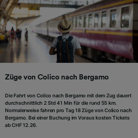
Folgendes bereitzustellen:
Verwendung genauer Standortdaten.
Endgeräteeigenschaften zur Identifikation
aktiv abfragen. Speichern von oder Zugriff auf
Informationen auf einem Endgerät.
Personalisierte Werbung und Inhalte, Messung
von Werbeleistung und der Performance von
Inhalten, Zielgruppenforschung sowie
Entwicklung und Verbesserung von
Angeboten.
Liste der Partner (Lieferanten)
Züge von Colico nach Bergamo
Die Fahrt von Colico nach Bergamo mit dem Zug dauert
durchschnittlich 2 Std 41 Min für die rund 55 km.
Normalerweise fahren pro Tag 18 Züge von Colico nach
Bergamo. Bei einer Buchung im Voraus kosten Tickets
ab CHF 12.26.