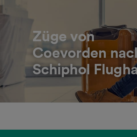
Züge von
Coevorden nac
Schiphol Flugh