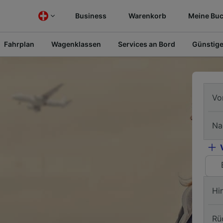
Business
Warenkorb
Meine Bu
Fahrplan
Wagenklassen
Services an Bord
Günstige
Vo
Na
Hi
Rü