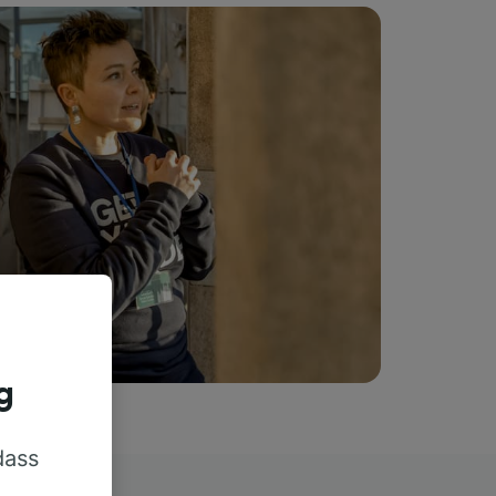
g
dass