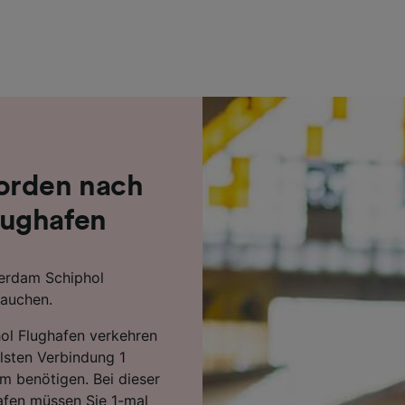
r Partner (Lieferanten)
orden nach
lughafen
erdam Schiphol
rauchen.
l Flughafen verkehren
lsten Verbindung 1
m benötigen. Bei dieser
fen müssen Sie 1-mal