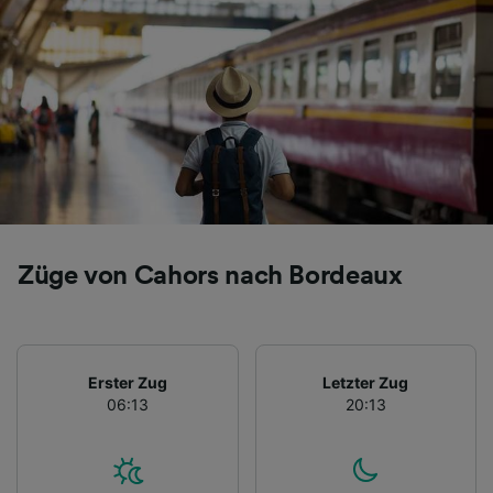
Folgendes bereitzustellen:
Verwendung genauer Standortdaten.
Endgeräteeigenschaften zur Identifikation
aktiv abfragen. Speichern von oder Zugriff auf
Informationen auf einem Endgerät.
Personalisierte Werbung und Inhalte, Messung
von Werbeleistung und der Performance von
Inhalten, Zielgruppenforschung sowie
Entwicklung und Verbesserung von
Angeboten.
Liste der Partner (Lieferanten)
Züge von Cahors nach Bordeaux
Erster Zug
Letzter Zug
06:13
20:13