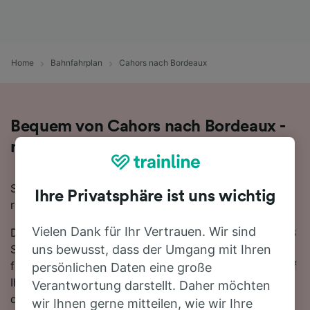
Home
Bahnfahrplan
Cahors nach Bordeaux
Bequem von Cahors nach Bordeaux -
nehmen Sie den Zug!
Sie wollen mit dem Zug von Cahors nach Bordeaux
Ihre Privatsphäre ist uns wichtig
reisen? Dann sind Sie bei uns genau richtig!
Vielen Dank für Ihr Vertrauen. Wir sind
Die Fahrtzeit beträgt mit der schnellsten Verbindung 3
Stunden 13 Minuten. Auf der 165 km langen Strecke
uns bewusst, dass der Umgang mit Ihren
fahren für gewöhnlich 18 Züge am Tag. Sie müssen auf
persönlichen Daten eine große
Ihrer Fahrt nach Bordeaux 1-mal umsteigen. Züge auf
Verantwortung darstellt. Daher möchten
dieser Strecke werden für gewöhnlich von TGV oder
wir Ihnen gerne mitteilen, wie wir Ihre