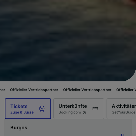
ller Vertriebspartner
Offizieller Vertriebspartner
Offizieller Vertriebspart
Unterkünfte
Aktivitäte
Tickets
Booking.com
GetYourGuide
Züge & Busse