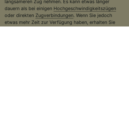
langsameren Zug nehmen. Es kann etwas länger
dauern als bei einigen
Hochgeschwindigkeitszügen
oder direkten
Zugverbindungen
. Wenn Sie jedoch
etwas mehr Zeit zur Verfügung haben, erhalten Sie
möglicherweise ein günstigeres Ticket.
3
.
Nutzen Sie regionale Tickets und Rabattkarten
Wenn Sie innerhalb eines Bundeslands reisen, bieten
sich häufig die
Ländertickets
der
Deutschen Bahn
an.
Sie können damit in einem Bundesland so oft mit dem
Zug fahren wie Sie wollen. Eine weitere Art beim Kauf
von Zugtickets zu sparen, ist es die
BahnCard
zu
benutzen. Mit der BahnCard erhalten Sie je nach Art
der BahnCard einen prozentuellen Rabatt auf Ihr
Ticket. Reisen Sie ins Ausland? Dann finden Sie mehr
Informationen zu
Bahnfahren in Europa
.
4
.
Achten Sie auf Sonderangebote
Erfahren Sie auf unserer
günstige Bahntickets
Seite,
wie Sie beim Kauf von Bahntickets richtig viel sparen
können. Auf der
Angebote Seite
, finden Sie außerdem