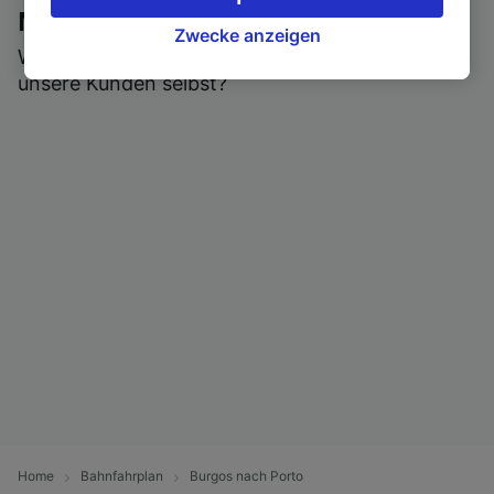
akzeptieren oder verwalten, einschließlich
Nutzern
Ihres Widerspruchsrechts bei berechtigtem
Zwecke anzeigen
Wer könnte Ihnen besseres Feedback geben als
Interesse. Klicken Sie dazu bitte unten oder
unsere Kunden selbst?
besuchen Sie jederzeit die Seite der
Datenschutzrichtlinie. Diese Präferenzen
werden unseren Partnern signalisiert und
haben keinen Einfluss auf Surfdaten. Ihre
Daten werden nicht für Tracking-Zwecke
verwendet, wenn Sie uns gebeten haben, Ihr
Surfverhalten nicht zu verfolgen.
Wir und unsere Partner verarbeiten Daten, um
Folgendes bereitzustellen:
Verwendung genauer Standortdaten.
Endgeräteeigenschaften zur Identifikation
aktiv abfragen. Speichern von oder Zugriff auf
Informationen auf einem Endgerät.
Personalisierte Werbung und Inhalte, Messung
von Werbeleistung und der Performance von
Inhalten, Zielgruppenforschung sowie
Home
Bahnfahrplan
Burgos nach Porto