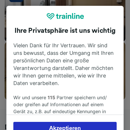
Ihre Privatsphäre ist uns wichtig
Unterkünfte
Vielen Dank für Ihr Vertrauen. Wir sind
uns bewusst, dass der Umgang mit Ihren
persönlichen Daten eine große
Verantwortung darstellt. Daher möchten
wir Ihnen gerne mitteilen, wie wir Ihre
Daten verarbeiten.
Aktivitäten
Wir und unsere
115
Partner speichern und/
oder greifen auf Informationen auf einem
Gerät zu, z.B. auf eindeutige Kennungen in
Cookies, um personenbezogene Daten zu
verarbeiten. Sie können Ihre Präferenzen
Die ehrliche Meinung von Trainline-
Akzeptieren