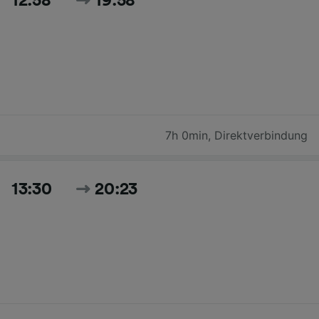
12:58
19:58
7h 0min
,
Direktverbindung
13:30
20:23