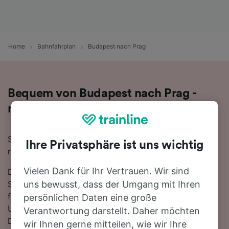
Home
Bahnfahrplan
Budapest nach Prag
Bequem von Budapest nach Prag -
nehmen Sie den Zug!
Sie wollen mit dem Zug von Budapest nach Prag
Ihre Privatsphäre ist uns wichtig
reisen? Dann sind Sie bei uns genau richtig!
Vielen Dank für Ihr Vertrauen. Wir sind
Die Fahrtzeit beträgt mit der schnellsten Verbindung 6
Stunden 53 Minuten. Auf der 441 km langen Strecke
uns bewusst, dass der Umgang mit Ihren
fahren für gewöhnlich 21 Züge am Tag. Es ist kein
persönlichen Daten eine große
Umsteigen erforderlich, da ab Prag
Verantwortung darstellt. Daher möchten
Direktverbindungen verfügbar sind. Züge auf dieser
wir Ihnen gerne mitteilen, wie wir Ihre