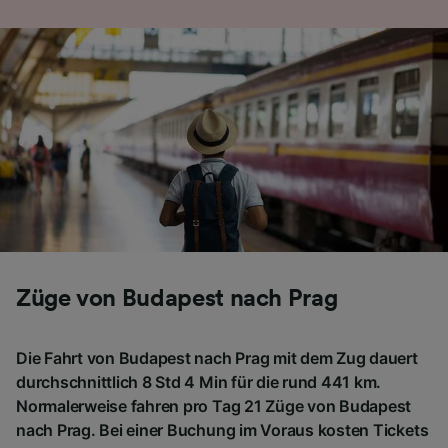
Folgendes bereitzustellen:
Verwendung genauer Standortdaten.
Endgeräteeigenschaften zur Identifikation
aktiv abfragen. Speichern von oder Zugriff auf
Informationen auf einem Endgerät.
Personalisierte Werbung und Inhalte, Messung
von Werbeleistung und der Performance von
Inhalten, Zielgruppenforschung sowie
Entwicklung und Verbesserung von
Angeboten.
Liste der Partner (Lieferanten)
Züge von Budapest nach Prag
Die Fahrt von Budapest nach Prag mit dem Zug dauert
durchschnittlich 8 Std 4 Min für die rund 441 km.
Normalerweise fahren pro Tag 21 Züge von Budapest
nach Prag. Bei einer Buchung im Voraus kosten Tickets